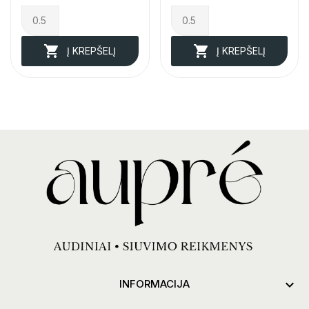


Į KREPŠELĮ
Į KREPŠELĮ

INFORMACIJA