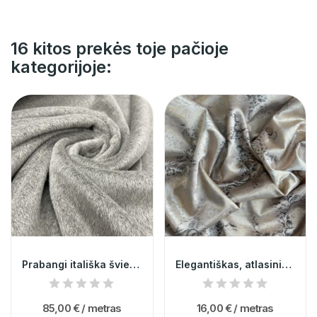
16 kitos prekės toje pačioje
kategorijoje:
Prabangi itališka šviesiai pilka alpaka 014441
Elegantiškas, atlasinis, aukso spalvos žakardas...
85,00 €
/ metras
16,00 €
/ metras