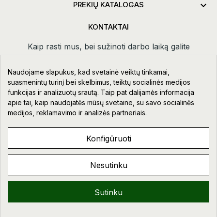

PREKIŲ KATALOGAS
KONTAKTAI
Kaip rasti mus, bei sužinoti darbo laiką galite
paspaudus
kontaktai.
Naudojame slapukus, kad svetainė veiktų tinkamai,
Taikos pr. 111-109, Klaipėda
suasmenintų turinį bei skelbimus, teiktų socialinės medijos
funkcijas ir analizuotų srautą. Taip pat dalijamės informacija
+370 678 02418
apie tai, kaip naudojatės mūsų svetaine, su savo socialinės
info@aupre.lt
medijos, reklamavimo ir analizės partneriais.
Facebook
Konfigūruoti
Nesutinku
AUPRE.LT © 2023 - 2026. VISOS TEISĖS SAUGOMOS.
Sveiki!
Sutinku
0
0