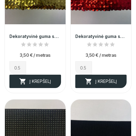
Dekoratyvinė guma su žvyneliais 9cm 003304
Dekoratyvinė guma su žvyneliais 9cm 003305
3,50 €
/ metras
3,50 €
/ metras


Į KREPŠELĮ
Į KREPŠELĮ