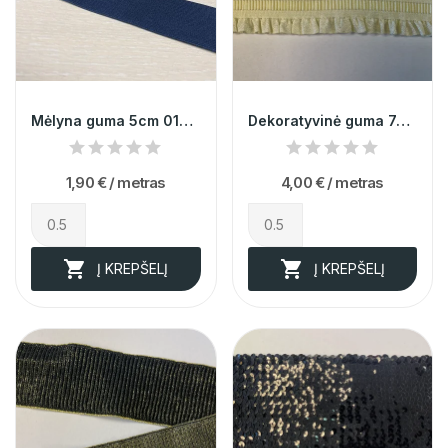
Mėlyna guma 5cm 014411
Dekoratyvinė guma 7cm 012576
1,90 €
/ metras
4,00 €
/ metras


Į KREPŠELĮ
Į KREPŠELĮ