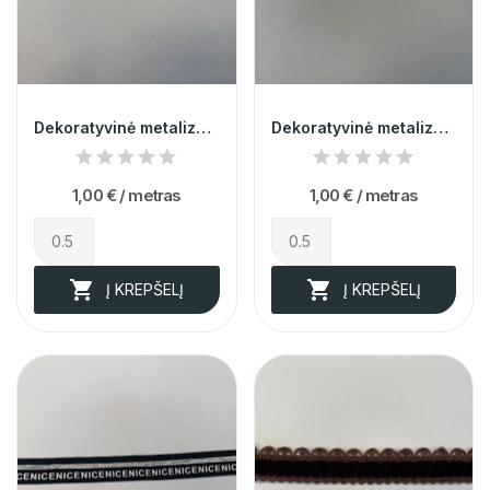
Dekoratyvinė metalizuota guma 1cm 010714
Dekoratyvinė metalizuota guma 1cm 010715
1,00 €
/ metras
1,00 €
/ metras


Į KREPŠELĮ
Į KREPŠELĮ