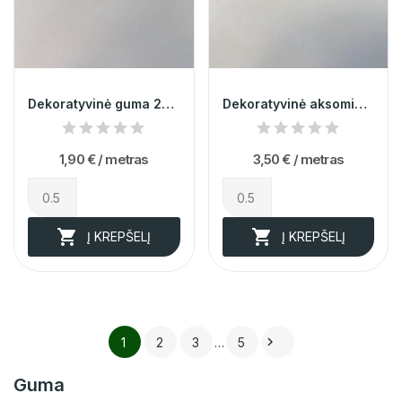
Dekoratyvinė guma 2cm 012220
Dekoratyvinė aksominė juosta 2,5cm 002574
1,90 €
/ metras
3,50 €
/ metras


Į KREPŠELĮ
Į KREPŠELĮ

1
2
3
…
5
Guma