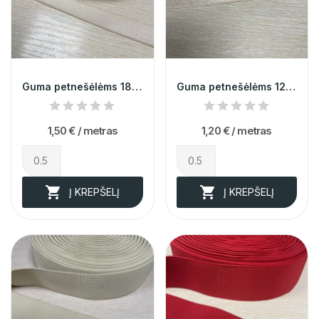
Guma petnešėlėms 18mm 014410
Guma petnešėlėms 12mm 014409
1,50 €
/ metras
1,20 €
/ metras


Į KREPŠELĮ
Į KREPŠELĮ