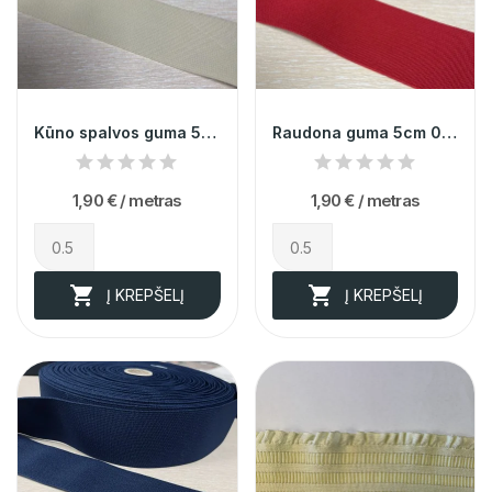
Kūno spalvos guma 5cm 014412
Raudona guma 5cm 014413
1,90 €
/ metras
1,90 €
/ metras


Į KREPŠELĮ
Į KREPŠELĮ