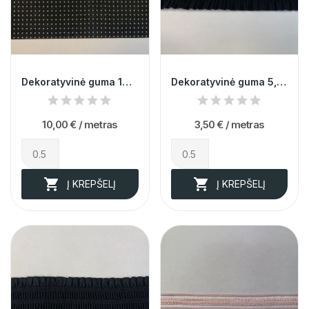
Dekoratyvinė guma 10cm 008140
Dekoratyvinė guma 5,3cm 013618
10,00 €
/ metras
3,50 €
/ metras


Į KREPŠELĮ
Į KREPŠELĮ