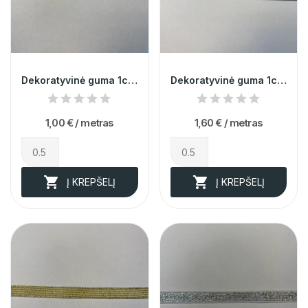
Dekoratyvinė guma 1cm 013409
Dekoratyvinė guma 1cm 002521
1,00 €
/ metras
1,60 €
/ metras


Į KREPŠELĮ
Į KREPŠELĮ