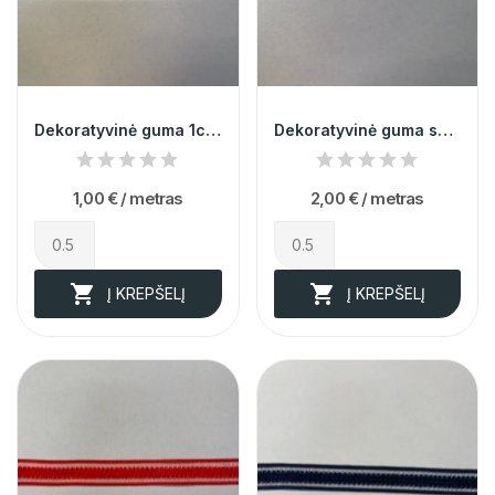
Dekoratyvinė guma 1cm 013408
Dekoratyvinė guma su žvyneliais 1cm 011664
1,00 €
/ metras
2,00 €
/ metras


Į KREPŠELĮ
Į KREPŠELĮ