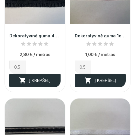
Dekoratyvinė guma 4cm 012561
Dekoratyvinė guma 1cm 013410
2,80 €
/ metras
1,00 €
/ metras


Į KREPŠELĮ
Į KREPŠELĮ