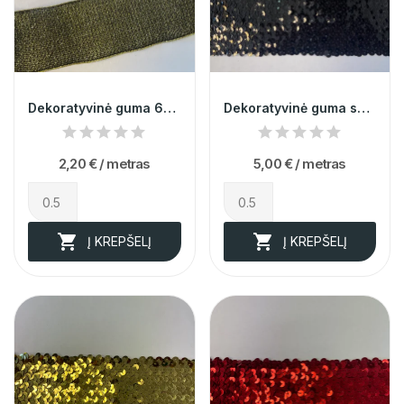
Dekoratyvinė guma 6cm 006476
Dekoratyvinė guma su žvyneliais 14cm 003303
2,20 €
/ metras
5,00 €
/ metras


Į KREPŠELĮ
Į KREPŠELĮ