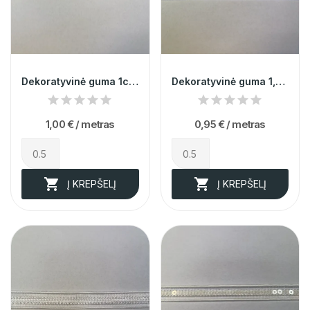
Dekoratyvinė guma 1cm 013411
Dekoratyvinė guma 1,2cm 011165
1,00 €
/ metras
0,95 €
/ metras


Į KREPŠELĮ
Į KREPŠELĮ