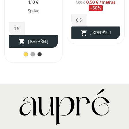
1,10 €
0,50 €
/ metras
1,00 €
−50%
Spalva

Į KREPŠELĮ

Į KREPŠELĮ