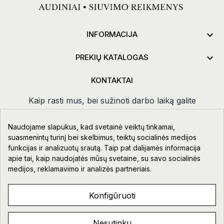

INFORMACIJA

PREKIŲ KATALOGAS
KONTAKTAI
Kaip rasti mus, bei sužinoti darbo laiką galite
paspaudus
kontaktai.
Naudojame slapukus, kad svetainė veiktų tinkamai,
Taikos pr. 111-109, Klaipėda
suasmenintų turinį bei skelbimus, teiktų socialinės medijos
funkcijas ir analizuotų srautą. Taip pat dalijamės informacija
+370 678 02418
apie tai, kaip naudojatės mūsų svetaine, su savo socialinės
info@aupre.lt
medijos, reklamavimo ir analizės partneriais.
Facebook
Konfigūruoti
Nesutinku