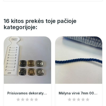
16 kitos prekės toje pačioje
kategorijoje:
Prisiuvamos dekoratyvinės spaudės 10mm| 3...
Mėlyna virvė 7mm 000090