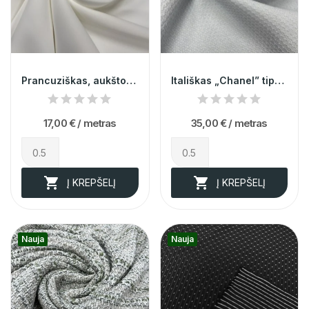
Prancuziškas, aukštos kokybės, pieno spalvos...
Itališkas „Chanel” tipo audinys 014709
17,00 €
/ metras
35,00 €
/ metras


Į KREPŠELĮ
Į KREPŠELĮ
Nauja
Nauja