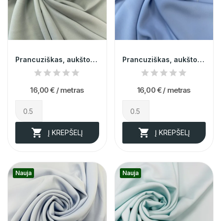
Prancuziškas, aukštos kokybės, žirnio spalvos...
Prancuziškas, aukštos kokybės, žydras dvipusis...
16,00 €
/ metras
16,00 €
/ metras


Į KREPŠELĮ
Į KREPŠELĮ
Nauja
Nauja