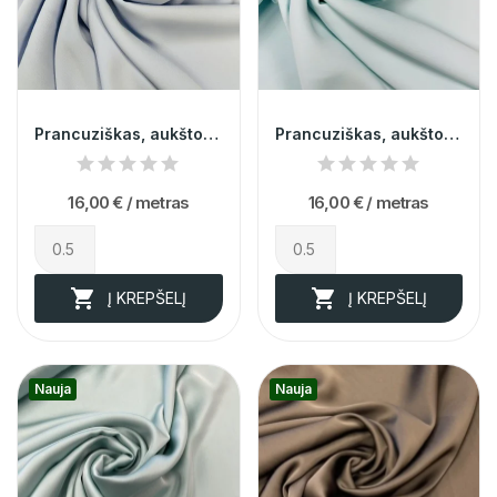
Prancuziškas, aukštos kokybės, pilkai žydras...
Prancuziškas, aukštos kokybės, metų spalvos...
16,00 €
/ metras
16,00 €
/ metras


Į KREPŠELĮ
Į KREPŠELĮ
Nauja
Nauja