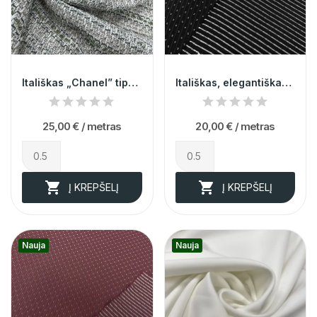
Itališkas „Chanel” tipo audinys 014710
Itališkas, elegantiškas, juodas minkštas...
25,00 €
/ metras
20,00 €
/ metras


Į KREPŠELĮ
Į KREPŠELĮ
Nauja
Nauja