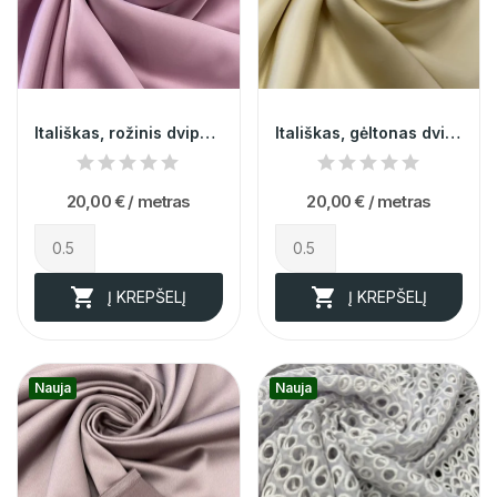
Itališkas, rožinis dvipusis atlasas 014750
Itališkas, gėltonas dvipusis atlasas 014748
20,00 €
/ metras
20,00 €
/ metras


Į KREPŠELĮ
Į KREPŠELĮ
Nauja
Nauja