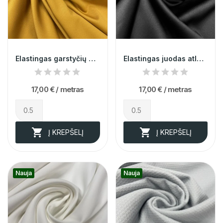
Elastingas garstyčių atlasas su viskozė 014727
Elastingas juodas atlasas su viskozė 012535
17,00 €
/ metras
17,00 €
/ metras


Į KREPŠELĮ
Į KREPŠELĮ
Nauja
Nauja