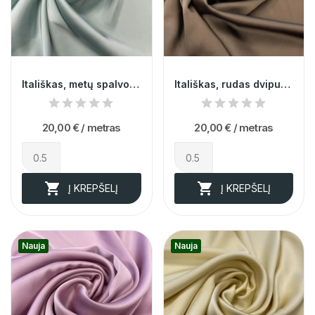
Itališkas, metų spalvos dvipusis atlasas 014749
Itališkas, rudas dvipusis atlasas 014751
20,00 €
/ metras
20,00 €
/ metras


Į KREPŠELĮ
Į KREPŠELĮ
Nauja
Nauja