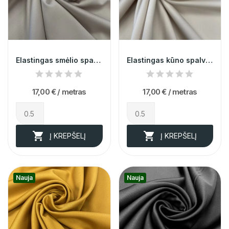
Elastingas smėlio spalvos atlasas su viskozė...
Elastingas kūno spalvos atlasas su viskozė 014725
17,00 €
/ metras
17,00 €
/ metras


Į KREPŠELĮ
Į KREPŠELĮ
Nauja
Nauja