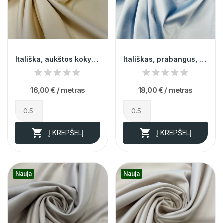
Itališka, aukštos kokybes gėltona kostiumine...
Itališkas, prabangus, žydras blizgus atlasas su...
16,00 €
/ metras
18,00 €
/ metras


Į KREPŠELĮ
Į KREPŠELĮ
Nauja
Nauja