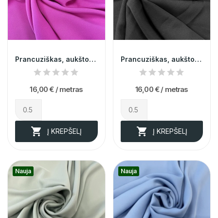
Prancuziškas, aukštos kokybės, fukcijos...
Prancuziškas, aukštos kokybės, juodas dvipusis...
16,00 €
/ metras
16,00 €
/ metras


Į KREPŠELĮ
Į KREPŠELĮ
Nauja
Nauja