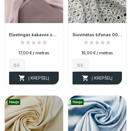
Elastingas kakavos spalvos atlasas su viskozė...
Siuvinėtas šifonas 003855
17,00 €
/ metras
16,00 €
/ metras


Į KREPŠELĮ
Į KREPŠELĮ
Nauja
Nauja