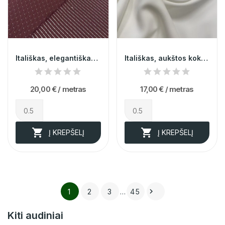
Itališkas, elegantiškas, bordo minkštas...
Itališkas, aukštos kokybės pieno spalvos krepas...
20,00 €
/ metras
17,00 €
/ metras


Į KREPŠELĮ
Į KREPŠELĮ

1
2
3
…
45
Kiti audiniai