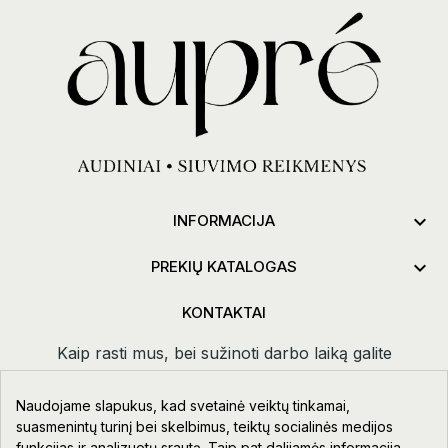

INFORMACIJA

PREKIŲ KATALOGAS
KONTAKTAI
Kaip rasti mus, bei sužinoti darbo laiką galite
paspaudus
kontaktai.
Naudojame slapukus, kad svetainė veiktų tinkamai,
Taikos pr. 111-109, Klaipėda
suasmenintų turinį bei skelbimus, teiktų socialinės medijos
funkcijas ir analizuotų srautą. Taip pat dalijamės informacija