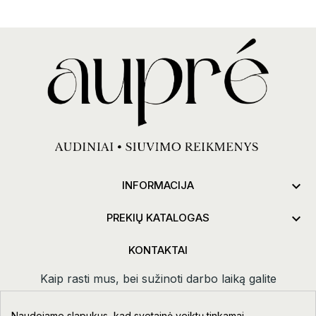

INFORMACIJA

PREKIŲ KATALOGAS
KONTAKTAI
Kaip rasti mus, bei sužinoti darbo laiką galite
paspaudus
kontaktai.
Naudojame slapukus, kad svetainė veiktų tinkamai,