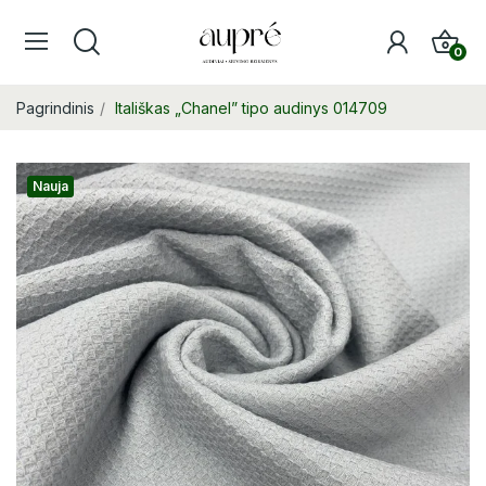
0
Pagrindinis
Itališkas „Chanel” tipo audinys 014709
Nauja