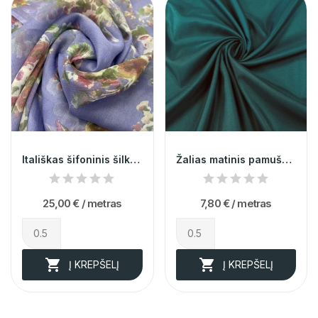
Itališkas šifoninis šilkas (likutis 1m)
Žalias matinis pamušalas su elastanu 004037
25,00 €
/ metras
7,80 €
/ metras


Į KREPŠELĮ
Į KREPŠELĮ