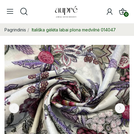
0
Pagrindinis
Itališka gėlėta labai plona medvilnė 014047