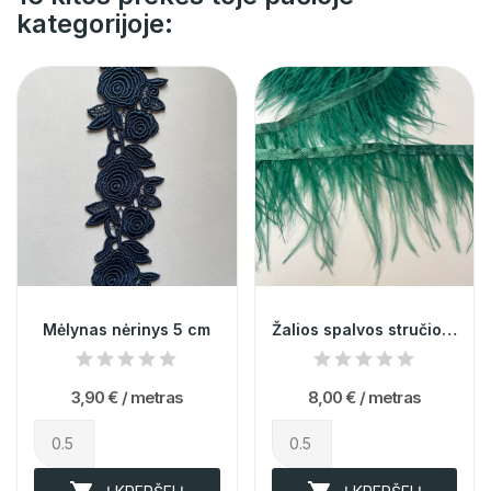
kategorijoje:
Mėlynas nėrinys 5 cm
Žalios spalvos stručio plunksnų juosta 013731
3,90 €
/ metras
8,00 €
/ metras