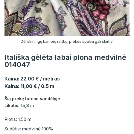
Dėl skirtingų kamerų raiškų, prekės spalva gali skirtis!
Itališka gėlėta labai plona medvilnė
014047
Kaina:
22,00 €
/ metras
Kaina: 11,00 € / 0.5 m
Šią prekę turime sandėlyje
Likutis: 15,3 m
Plotis: 1,50 m
Sudėtis: medvilnė 100%