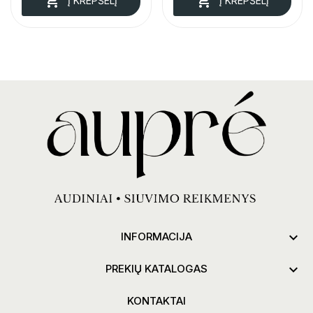


Į KREPŠELĮ
Į KREPŠELĮ

INFORMACIJA

PREKIŲ KATALOGAS
KONTAKTAI