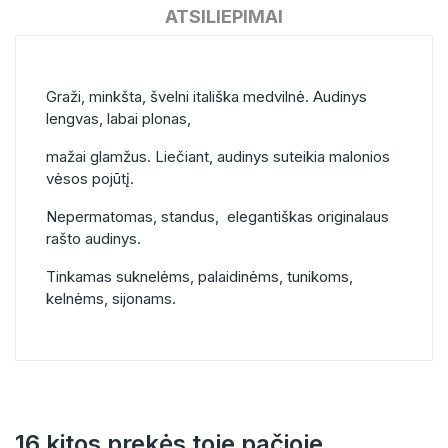
ATSILIEPIMAI
Graži, minkšta, švelni itališka medvilnė. Audinys
lengvas, labai plonas,
mažai glamžus. Liečiant, audinys suteikia malonios
vėsos pojūtį.
Nepermatomas, standus, elegantiškas originalaus
rašto audinys.
Tinkamas suknelėms, palaidinėms, tunikoms,
kelnėms, sijonams.
16 kitos prekės toje pačioje