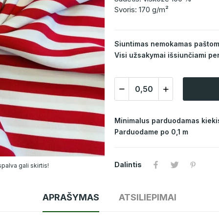
Svoris: 170 g/m²
Siuntimas nemokamas paštomat
Visi užsakymai išsiunčiami per
Minimalus parduodamas kiekis
Parduodame po 0,1 m
Dalintis
alva gali skirtis!
APRAŠYMAS
ATSILIEPIMAI