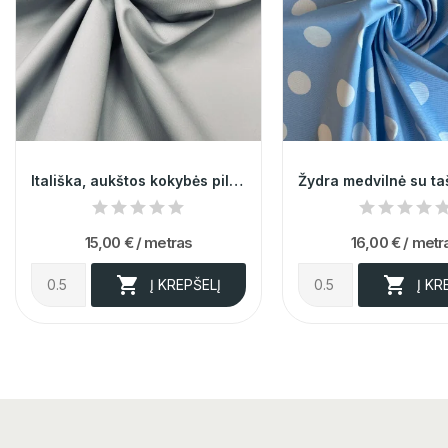
Itališka, aukštos kokybės pilkos spalvos...
15,00 €
/ metras
16,00 €
/ metr


Į KREPŠELĮ
Į KR