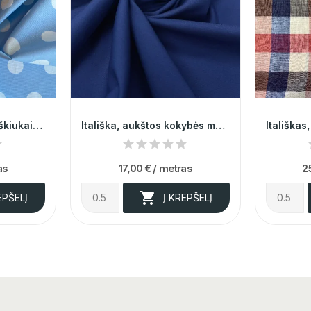
Žydra medvilnė su taškiukais 009668
Itališka, aukštos kokybės mėlynos spalvos...
as
17,00 €
/ metras
2

EPŠELĮ
Į KREPŠELĮ