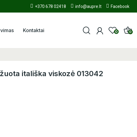
+370 678 02418
info@aupre.lt
Facebook
avimas
Kontaktai
0
0
žuota itališka viskozė 013042