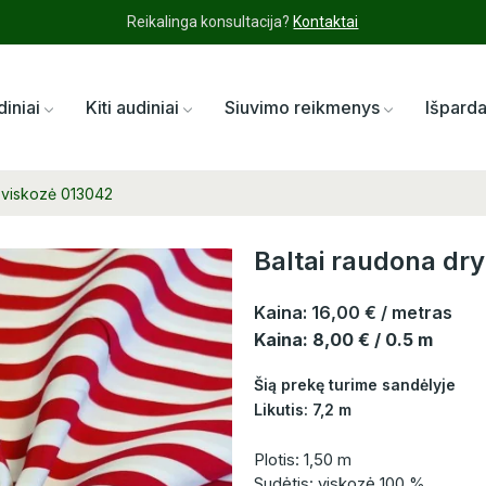
Reikalinga konsultacija?
Kontaktai
diniai
Kiti audiniai
Siuvimo reikmenys
Išpard
a viskozė 013042
Baltai raudona dry
Kaina:
16,00 €
/ metras
Kaina: 8,00 € / 0.5 m
Šią prekę turime sandėlyje
Likutis: 7,2 m
Plotis: 1,50 m
Sudėtis: viskozė 100 %