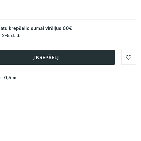
u krepšelio sumai viršijus 60€
 2-5 d. d.
Į KREPŠELĮ
: 0,5 m