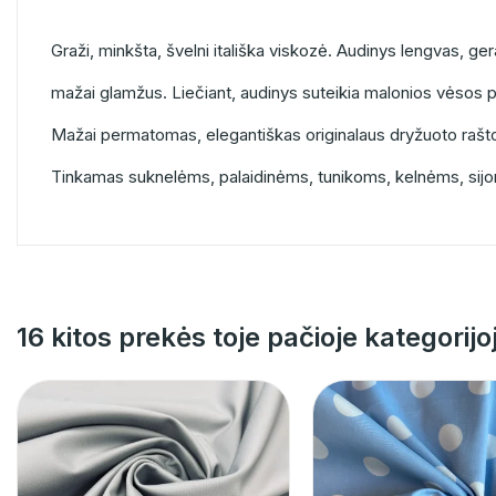
Graži, minkšta, švelni itališka viskozė. Audinys lengvas, ger
mažai glamžus. Liečiant, audinys suteikia malonios vėsos po
Mažai permatomas, elegantiškas originalaus dryžuoto rašt
Tinkamas suknelėms, palaidinėms, tunikoms, kelnėms, sij
16 kitos prekės toje pačioje kategorijo