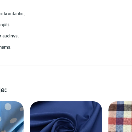
ai krentantis,
jūtį.
o audinys.
onams.
je: