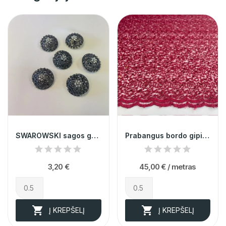
SWAROWSKI sagos gėlyte 005343
Prabangus bordo gipiūras siuvinėtas žvyneliais
3,20 €
45,00 €
/ metras


Į KREPŠELĮ
Į KREPŠELĮ