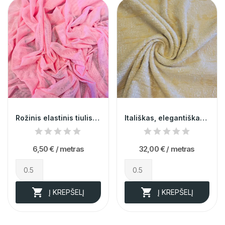
Rožinis elastinis tiulis 004841
Itališkas, elegantiškas žakardas 013516
6,50 €
/ metras
32,00 €
/ metras


Į KREPŠELĮ
Į KREPŠELĮ