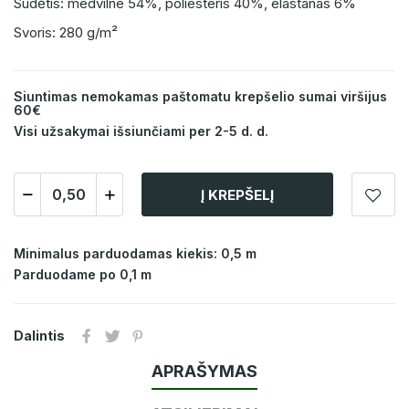
Sudėtis: medvilne 54%, poliesteris 40%, elastanas 6%
Svoris: 280 g/m²
Siuntimas nemokamas paštomatu krepšelio sumai viršijus
60€
Visi užsakymai išsiunčiami per 2-5 d. d.
Į KREPŠELĮ
Minimalus parduodamas kiekis: 0,5 m
Parduodame po 0,1 m
Dalintis
APRAŠYMAS