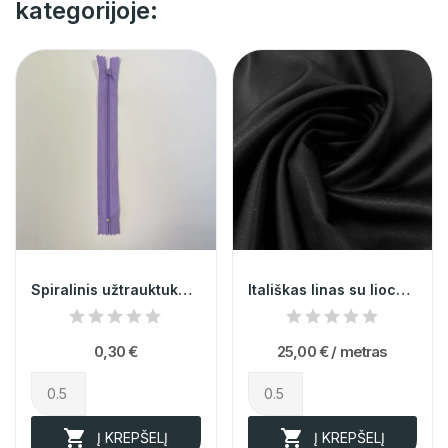
kategorijoje:
Spiralinis užtrauktukas nr.3 @16
Itališkas linas su lioceliu 014212
0,30 €
25,00 €
/ metras


Į KREPŠELĮ
Į KREPŠELĮ