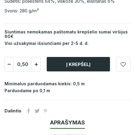
Sudėtis: poliesteris 64%, viskozė 30%, elastanas 6%
Svoris: 280 g/m²
Siuntimas nemokamas paštomatu krepšelio sumai viršijus
60€
Visi užsakymai išsiunčiami per 2-5 d. d.
Į KREPŠELĮ
Minimalus parduodamas kiekis: 0,5 m
Parduodame po 0,1 m
Dalintis
APRAŠYMAS