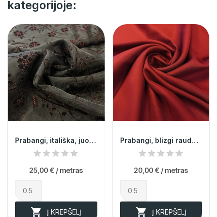
kategorijoje:
Prabangi, itališka, juoda, bordo spalvos gėlėm...
Prabangi, blizgi raudona itališka viskozė su...
25,00 €
/ metras
20,00 €
/ metras


Į KREPŠELĮ
Į KREPŠELĮ