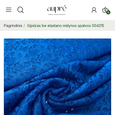
0
Pagrindinis
Gipiūras be elastano mėlynos spalvos 004215