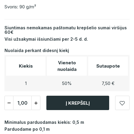
Svoris: 90 g/m²
Siuntimas nemokamas paštomatu krepšelio sumai viršijus
60€
Visi užsakymai išsiunčiami per 2-5 d. d.
Nuolaida perkant didesnį kiekį
Vieneto
Kiekis
Sutaupote
nuolaida
1
50%
7,50 €
Į KREPŠELĮ
Minimalus parduodamas kiekis: 0,5 m
Parduodame po 0,1 m