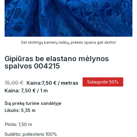
Dėl skirtingų kamerų raiškų, prekės spalva gali skirtis!
Gipiūras be elastano mėlynos
spalvos 004215
Sutaupote 50%
15,00 €
Kaina:
7,50 €
/ metras
Kaina: 7,50 € / 1 m
Šią prekę turime sandėlyje
Likutis: 5,35 m
Plotis: 1,50 m
Sudėtis: poliesteris 100%