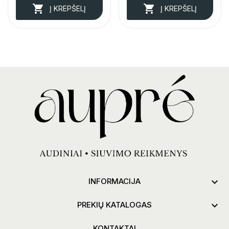


Į KREPŠELĮ
Į KREPŠELĮ

INFORMACIJA

PREKIŲ KATALOGAS
KONTAKTAI