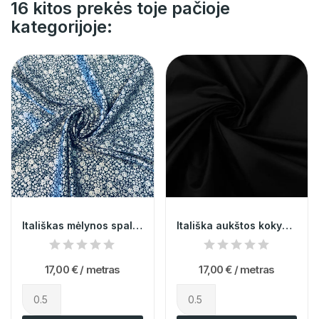
16 kitos prekės toje pačioje
kategorijoje:
Itališkas mėlynos spalvos gėlėtas poliesteris...
Itališka aukštos kokybes juoda medvilnė 014044
17,00 €
/ metras
17,00 €
/ metras