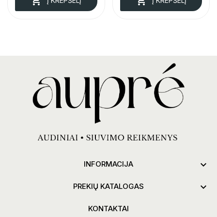


Į KREPŠELĮ
Į KREPŠELĮ

INFORMACIJA

PREKIŲ KATALOGAS
KONTAKTAI