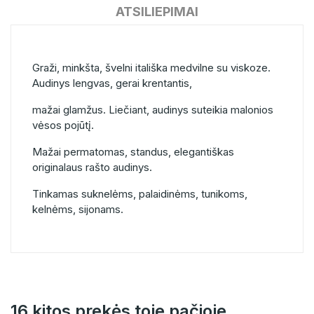
ATSILIEPIMAI
Graži, minkšta, švelni itališka medvilne su viskoze.
Audinys lengvas, gerai krentantis,
mažai glamžus. Liečiant, audinys suteikia malonios
vėsos pojūtį.
Mažai permatomas, standus, elegantiškas
originalaus rašto audinys.
Tinkamas suknelėms, palaidinėms, tunikoms,
kelnėms, sijonams.
16 kitos prekės toje pačioje