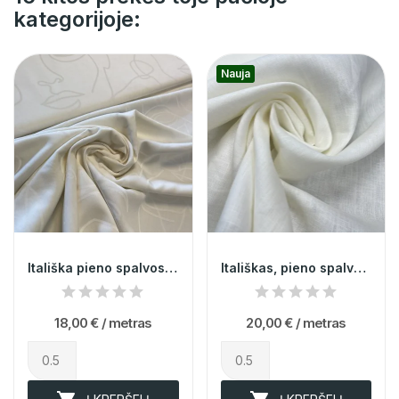
kategorijoje:
Nauja
Itališka pieno spalvos medvilnė su veidais 013973
Itališkas, pieno spalvos linas 014696
18,00 €
/ metras
20,00 €
/ metras