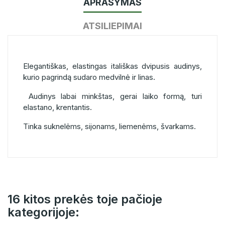
APRAŠYMAS
ATSILIEPIMAI
Elegantiškas, elastingas itališkas dvipusis audinys,
kurio pagrindą sudaro medvilnė ir linas.
Audinys labai minkštas, gerai laiko formą, turi
elastano, krentantis.
Tinka suknelėms, sijonams, liemenėms, švarkams.
16 kitos prekės toje pačioje
kategorijoje: