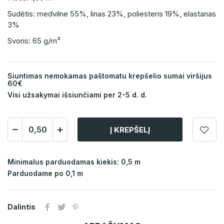
Sudėtis: medvilne 55%, linas 23%, poliesteris 19%, elastanas
3%
Svoris: 65 g/m²
Siuntimas nemokamas paštomatu krepšelio sumai viršijus
60€
Visi užsakymai išsiunčiami per 2-5 d. d.
Į KREPŠELĮ
Minimalus parduodamas kiekis: 0,5 m
Parduodame po 0,1 m
Dalintis