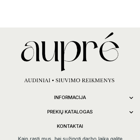

INFORMACIJA

PREKIŲ KATALOGAS
KONTAKTAI
Kaip rasti mus, bei sužinoti darbo laiką galite