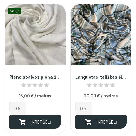
Nauja
Pieno spalvos plona žakardinė viskozė su...
Languotas itališkas šilkas su viskoze 009888
15,00 €
/ metras
20,00 €
/ metras


Į KREPŠELĮ
Į KREPŠELĮ