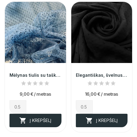
Mėlynas tiulis su taškiukais 004005
Elegantiškas, švelnus, itališkas, faktūrinio...
9,00 €
/ metras
16,00 €
/ metras


Į KREPŠELĮ
Į KREPŠELĮ