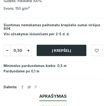
Sudėtis: medvilnė 100%
Svoris: 150 g/m²
Siuntimas nemokamas paštomatu krepšelio sumai viršijus
60€
Visi užsakymai išsiunčiami per 2-5 d. d.
Į KREPŠELĮ
Minimalus parduodamas kiekis: 0,5 m
Parduodame po 0,1 m
Dalintis
APRAŠYMAS