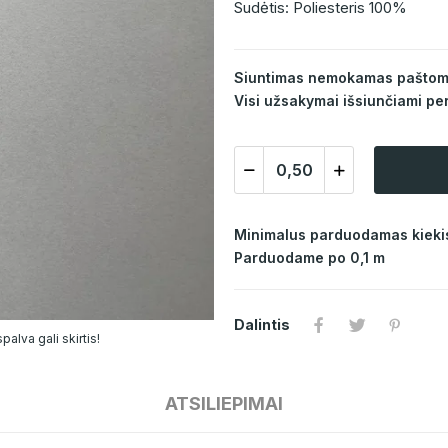
Sudėtis: Poliesteris 100%
Siuntimas nemokamas paštomat
Visi užsakymai išsiunčiami per
Minimalus parduodamas kiekis
Parduodame po 0,1 m
Dalintis
alva gali skirtis!
ATSILIEPIMAI