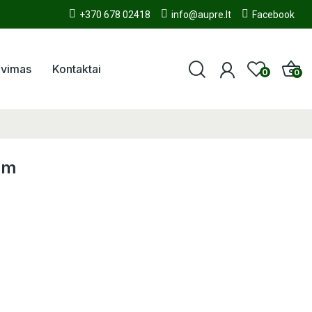
+370 678 02418
info@aupre.lt
Facebook
avimas
Kontaktai
0
0
 cm