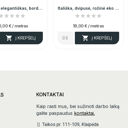
Itališkas, elegantiškas, bordo minkštas...
Itališka, dvipusė, rožinė eko oda medvilnės ir...
0,00 €
/ metras
18,00 €
/ metras


Į KREPŠELĮ
Į KREPŠELĮ
AS
KONTAKTAI
Kaip rasti mus, bei sužinoti darbo laiką
galite paspaudus
kontaktai.
Taikos pr. 111-109, Klaipėda