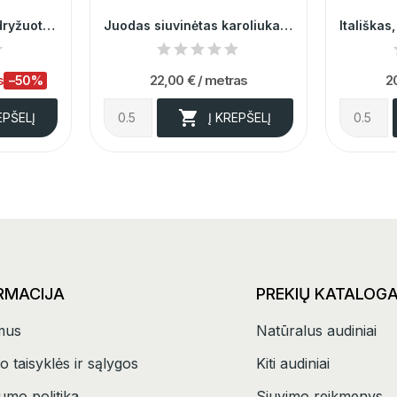
Itališkas prabangus dryžuotas poliesteris 009892
Juodas siuvinėtas karoliukais tiulis 007180
s
22,00 €
/ metras
2
−50%

EPŠELĮ
Į KREPŠELĮ
RMACIJA
PREKIŲ KATALOG
mus
Natūralus audiniai
o taisyklės ir sąlygos
Kiti audiniai
umo politika
Siuvimo reikmenys