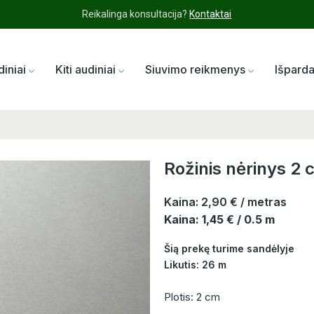
Reikalinga konsultacija?
Kontaktai
diniai
Kiti audiniai
Siuvimo reikmenys
Išpard
Rožinis nėrinys 2
Kaina:
2,90 €
/ metras
Kaina: 1,45 € / 0.5 m
Šią prekę turime sandėlyje
Likutis: 26 m
Plotis: 2 cm