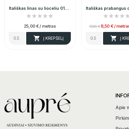
Itališkas linas su lioceliu 014212
25,00 €
/ metras
8,50 €
/ metra
17,00 €


Į KREPŠELĮ
Į KR
INFO
Apie 
Pirkim
Privat