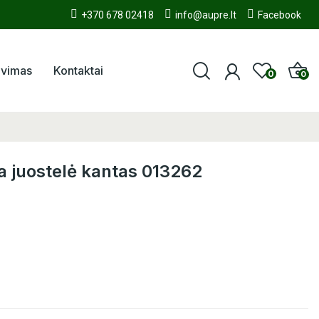
+370 678 02418
info@aupre.lt
Facebook
avimas
Kontaktai
0
0
a juostelė kantas 013262