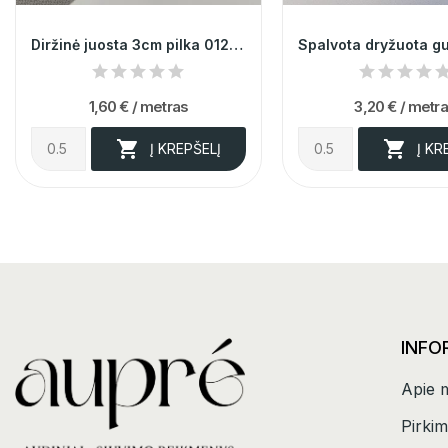
Diržinė juosta 3cm pilka 012887
1,60 €
/ metras
3,20 €
/ metr


Į KREPŠELĮ
Į KR
INFO
Apie 
Pirkim