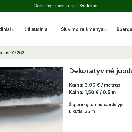
Reikalinga konsultacija?
Kontaktai
diniai
Kiti audiniai
Siuvimo reikmenys
Išpard
antas 013262
Dekoratyvinė juod
Kaina:
3,00 €
/ metras
Kaina: 1,50 € / 0.5 m
Šią prekę turime sandėlyje
Likutis: 35 m