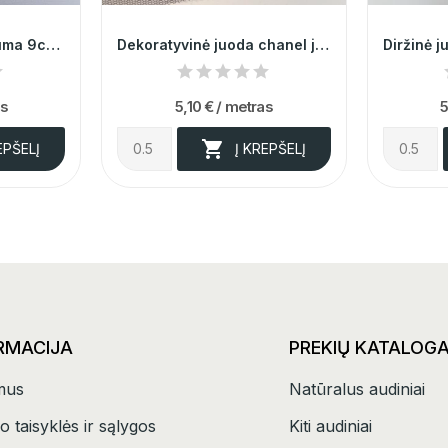
Spalvota dryžuota guma 9cm 006487
Dekoratyvinė juoda chanel juostelė 011500
as
5,10 €
/ metras
5

EPŠELĮ
Į KREPŠELĮ
RMACIJA
PREKIŲ KATALOG
mus
Natūralus audiniai
o taisyklės ir sąlygos
Kiti audiniai