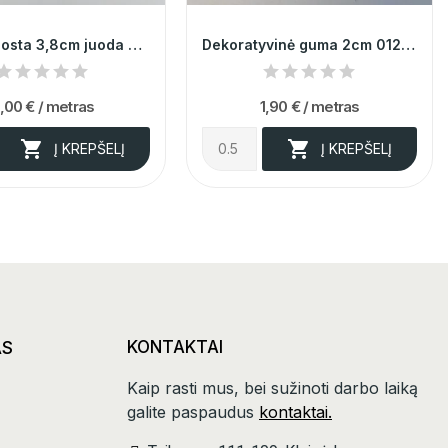
Diržinė juosta 3,8cm juoda 013441
Dekoratyvinė guma 2cm 012219
,00 €
/ metras
1,90 €
/ metras


Į KREPŠELĮ
Į KREPŠELĮ
AS
KONTAKTAI
Kaip rasti mus, bei sužinoti darbo laiką
galite paspaudus
kontaktai.