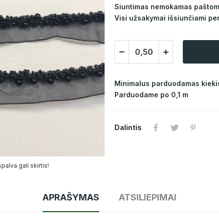
Siuntimas nemokamas paštomat
Visi užsakymai išsiunčiami per
Minimalus parduodamas kiekis
Parduodame po 0,1 m
Dalintis
alva gali skirtis!
APRAŠYMAS
ATSILIEPIMAI