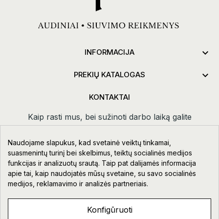

INFORMACIJA

PREKIŲ KATALOGAS
KONTAKTAI
Kaip rasti mus, bei sužinoti darbo laiką galite
paspaudus
kontaktai.
Naudojame slapukus, kad svetainė veiktų tinkamai,
Taikos pr. 111-109, Klaipėda
suasmenintų turinį bei skelbimus, teiktų socialinės medijos
funkcijas ir analizuotų srautą. Taip pat dalijamės informacija
+370 678 02418
apie tai, kaip naudojatės mūsų svetaine, su savo socialinės
info@aupre.lt
medijos, reklamavimo ir analizės partneriais.
Facebook
Konfigūruoti