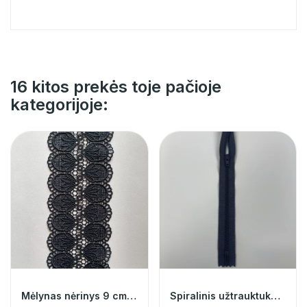
16 kitos prekės toje pačioje
kategorijoje:
Mėlynas nėrinys 9 cm 011385
Spiralinis užtrauktukas nr.3 @23