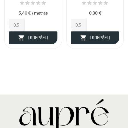
5,40 €
/ metras
0,30 €


Į KREPŠELĮ
Į KREPŠELĮ