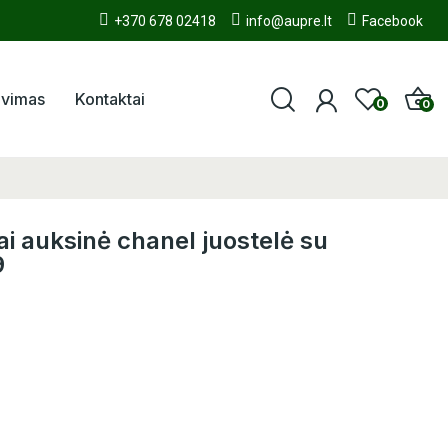
+370 678 02418
info@aupre.lt
Facebook
avimas
Kontaktai
0
0
i auksinė chanel juostelė su
9