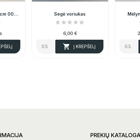
Kamufliažinė guma 4cm 006380
Segė voriukas
Mėlyn
s
6,00 €
2

EPŠELĮ
Į KREPŠELĮ
RMACIJA
PREKIŲ KATALOG