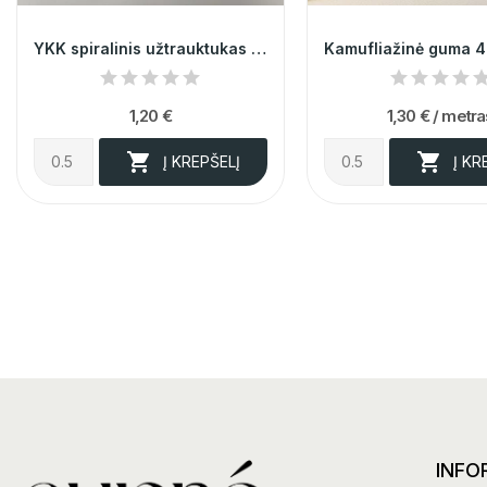
YKK spiralinis užtrauktukas nr.3 kūno spalvos
1,20 €
1,30 €
/ metra


Į KREPŠELĮ
Į KR
INFO