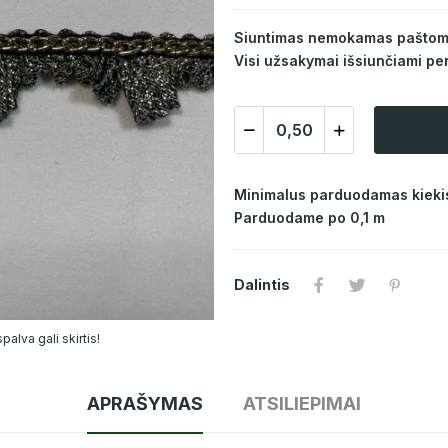
Siuntimas nemokamas paštomat
Visi užsakymai išsiunčiami per
Minimalus parduodamas kiekis
Parduodame po 0,1 m
Dalintis
alva gali skirtis!
APRAŠYMAS
ATSILIEPIMAI