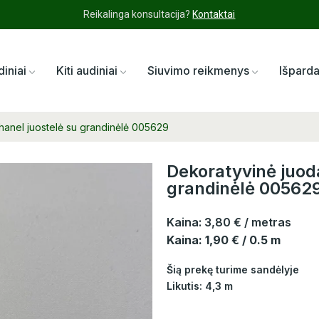
Reikalinga konsultacija?
Kontaktai
diniai
Kiti audiniai
Siuvimo reikmenys
Išpard
hanel juostelė su grandinėlė 005629
Dekoratyvinė juoda
grandinėlė 00562
Kaina:
3,80 €
/ metras
Kaina: 1,90 € / 0.5 m
Šią prekę turime sandėlyje
Likutis: 4,3 m