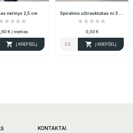
as nėrinys 2,5 cm
Spiralinis užtrauktukas nr.3 @11
,60 €
/ metras
0,30 €


Į KREPŠELĮ
Į KREPŠELĮ
AS
KONTAKTAI