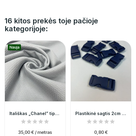
16 kitos prekės toje pačioje
kategorijoje:
Nauja
Itališkas „Chanel” tipo audinys 014709
Plastikinė sagtis 2cm 000336
35,00 €
/ metras
0,80 €