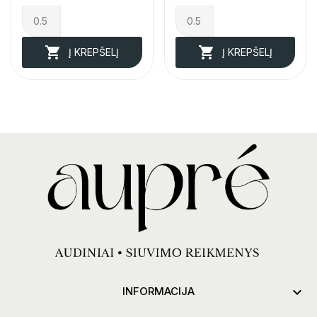


Į KREPŠELĮ
Į KREPŠELĮ

INFORMACIJA