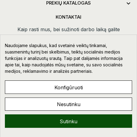

PREKIŲ KATALOGAS
KONTAKTAI
Kaip rasti mus, bei sužinoti darbo laiką galite
paspaudus
kontaktai.
Naudojame slapukus, kad svetainė veiktų tinkamai,
Taikos pr. 111-109, Klaipėda
suasmenintų turinį bei skelbimus, teiktų socialinės medijos
funkcijas ir analizuotų srautą. Taip pat dalijamės informacija
+370 678 02418
apie tai, kaip naudojatės mūsų svetaine, su savo socialinės
info@aupre.lt
medijos, reklamavimo ir analizės partneriais.
Facebook
Konfigūruoti
Nesutinku
AUPRE.LT © 2023 - 2026. VISOS TEISĖS SAUGOMOS.
Sveiki!
Sutinku
0
0