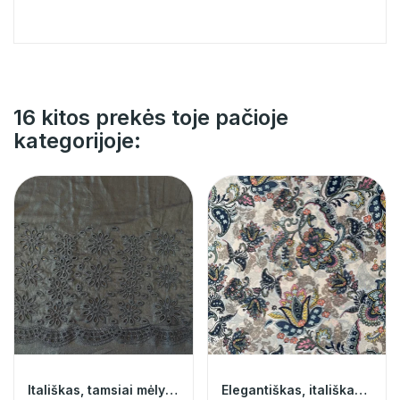
16 kitos prekės toje pačioje
kategorijoje:
Itališkas, tamsiai mėlynas siuvinėtas šilkas...
Elegantiškas, itališkas, labai švelnus,...