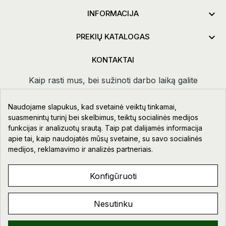

INFORMACIJA

PREKIŲ KATALOGAS
KONTAKTAI
Kaip rasti mus, bei sužinoti darbo laiką galite
paspaudus
kontaktai.
Naudojame slapukus, kad svetainė veiktų tinkamai,
Taikos pr. 111-109, Klaipėda
suasmenintų turinį bei skelbimus, teiktų socialinės medijos
funkcijas ir analizuotų srautą. Taip pat dalijamės informacija
+370 678 02418
apie tai, kaip naudojatės mūsų svetaine, su savo socialinės
info@aupre.lt
medijos, reklamavimo ir analizės partneriais.
Facebook
Konfigūruoti
Nesutinku
AUPRE.LT © 2023 - 2026. VISOS TEISĖS SAUGOMOS.
Sveiki!