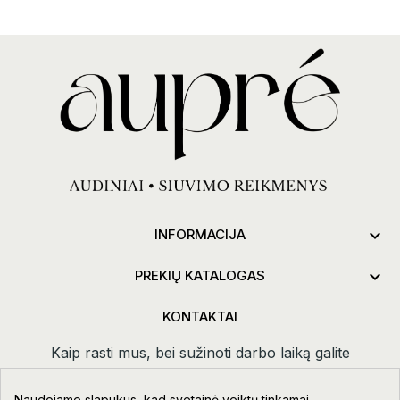

INFORMACIJA

PREKIŲ KATALOGAS
KONTAKTAI
Kaip rasti mus, bei sužinoti darbo laiką galite
paspaudus
kontaktai.
Naudojame slapukus, kad svetainė veiktų tinkamai,