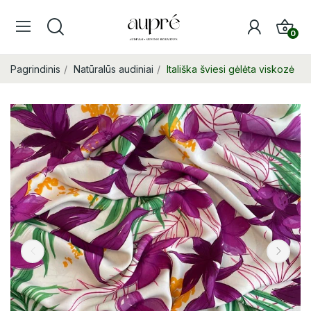
0
Pagrindinis
Natūralūs audiniai
Itališka šviesi gėlėta viskozė