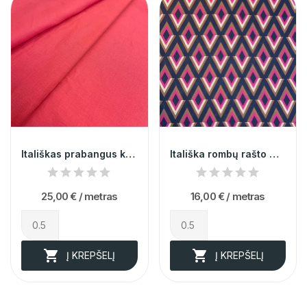
Itališkas prabangus koralinis linas
Itališka rombų rašto medvilnė su viskoze 011765
25,00 €
/ metras
16,00 €
/ metras


Į KREPŠELĮ
Į KREPŠELĮ