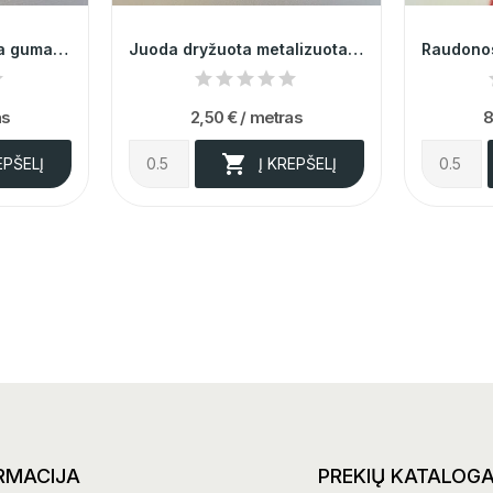
Sidabrinė metalizuota guma 0,8cm 012324
Juoda dryžuota metalizuota guma 3cm 004661
as
2,50 €
/ metras
8

EPŠELĮ
Į KREPŠELĮ
RMACIJA
PREKIŲ KATALOG