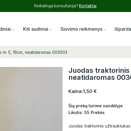
Reikalinga konsultacija?
Kontaktai
diniai
Kiti audiniai
Siuvimo reikmenys
Išpard
as nr. 5, 16cm, neatidaromas 003003
Juodas traktorinis
neatidaromas 00
Kaina:
1,50 €
Šią prekę turime sandėlyje
Likutis: 55 Prekės
Juodas traktorinis užtrauktukas