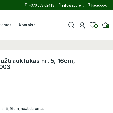
+370 678 02418
info@aupre.lt
Facebook
avimas
Kontaktai
0
0
 užtrauktukas nr. 5, 16cm,
3003
 nr. 5, 16cm, neatidaromas