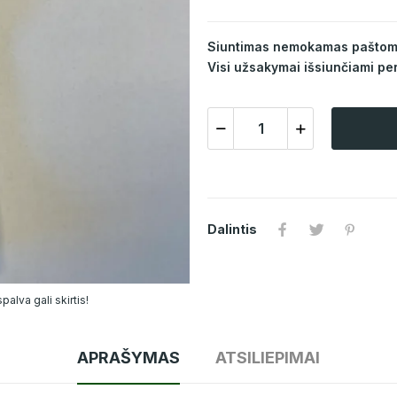
Siuntimas nemokamas paštomat
Visi užsakymai išsiunčiami per
Dalintis
alva gali skirtis!
APRAŠYMAS
ATSILIEPIMAI