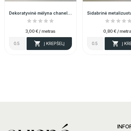
Dekoratyvinė mėlyna chanel juostelė su...
3,00 €
/ metras
0,80 €
/ metr


Į KREPŠELĮ
Į KR
INFO