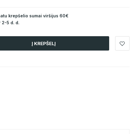
u krepšelio sumai viršijus 60€
 2-5 d. d.
Į KREPŠELĮ