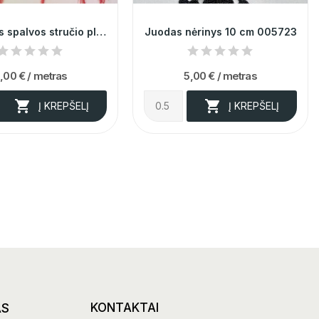
Raudonos spalvos stručio plunksnų juosta 013731
Juodas nėrinys 10 cm 005723
,00 €
/ metras
5,00 €
/ metras


Į KREPŠELĮ
Į KREPŠELĮ
AS
KONTAKTAI