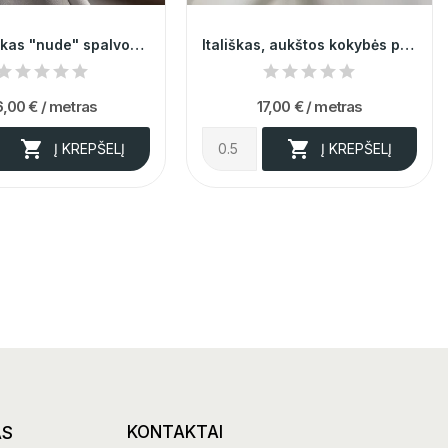
Elegantiškas "nude" spalvos atlasas 010769
Itališkas, aukštos kokybės pieno spalvos krepas...
6,00 €
/ metras
17,00 €
/ metras


Į KREPŠELĮ
Į KREPŠELĮ
AS
KONTAKTAI