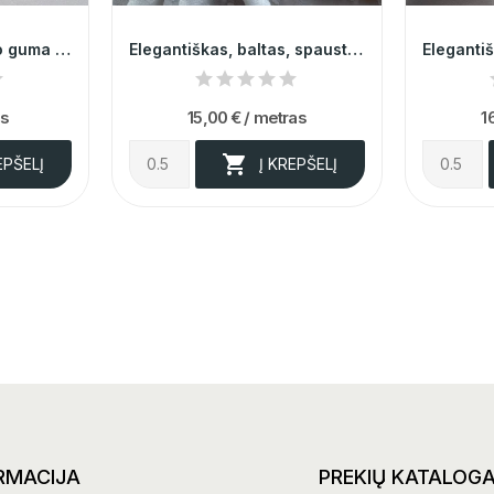
Dvipuse "GUCCI" tipo guma 4cm 013617
Elegantiškas, baltas, spausto rašto šifonas
as
15,00 €
/ metras
1

EPŠELĮ
Į KREPŠELĮ
RMACIJA
PREKIŲ KATALOG