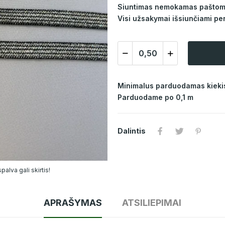
Siuntimas nemokamas paštomat
Visi užsakymai išsiunčiami per
Minimalus parduodamas kiekis
Parduodame po 0,1 m
Dalintis
alva gali skirtis!
APRAŠYMAS
ATSILIEPIMAI