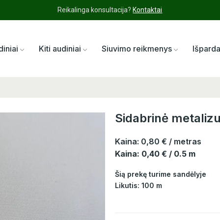
Reikalinga konsultacija?
Kontaktai
diniai
Kiti audiniai
Siuvimo reikmenys
Išpard
Sidabrinė metali
Kaina:
0,80 €
/ metras
Kaina: 0,40 € / 0.5 m
Šią prekę turime sandėlyje
Likutis: 100 m