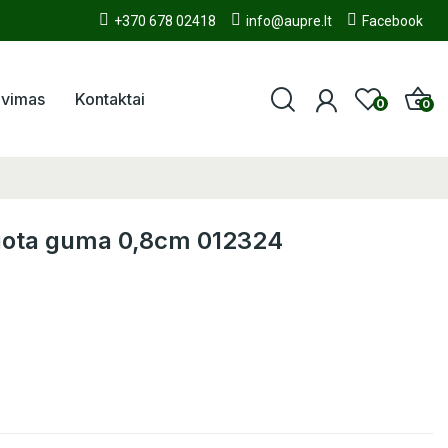
+370 678 02418
info@aupre.lt
Facebook
avimas
Kontaktai
0
0
zuota guma 0,8cm 012324