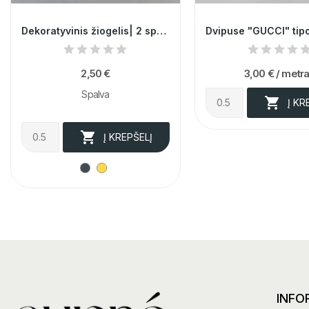
Dekoratyvinis žiogelis| 2 spalvos 012010
2,50 €
3,00 €
/ metr
Spalva

Į KR

Į KREPŠELĮ
INFO