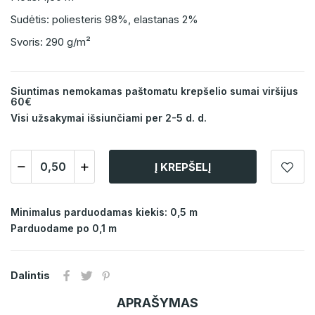
Sudėtis: poliesteris 98%, elastanas 2%
Svoris: 290 g/m²
Siuntimas nemokamas paštomatu krepšelio sumai viršijus
60€
Visi užsakymai išsiunčiami per 2-5 d. d.
Į KREPŠELĮ
Minimalus parduodamas kiekis: 0,5 m
Parduodame po 0,1 m
Dalintis
APRAŠYMAS