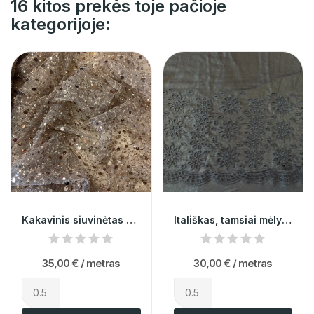
16 kitos prekės toje pačioje
kategorijoje:
Kakavinis siuvinėtas gipiūras 013582
Itališkas, tamsiai mėlynas siuvinėtas šilkas...
35,00 €
/ metras
30,00 €
/ metras