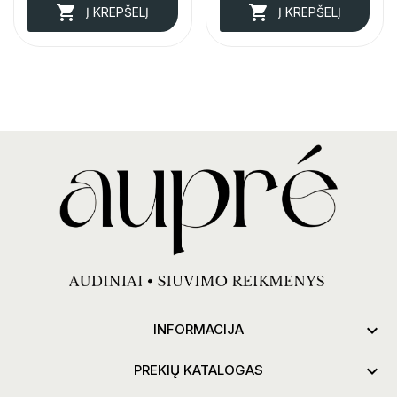


Į KREPŠELĮ
Į KREPŠELĮ

INFORMACIJA

PREKIŲ KATALOGAS