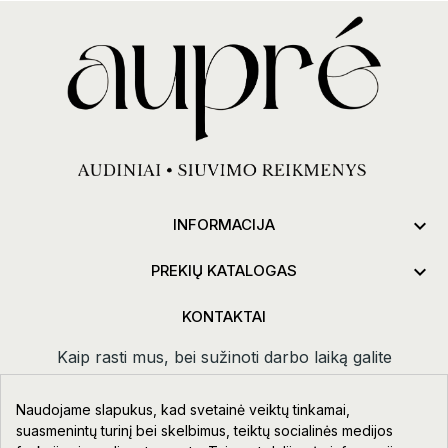

INFORMACIJA

PREKIŲ KATALOGAS
KONTAKTAI
Kaip rasti mus, bei sužinoti darbo laiką galite
paspaudus
kontaktai.
Naudojame slapukus, kad svetainė veiktų tinkamai,
Taikos pr. 111-109, Klaipėda
suasmenintų turinį bei skelbimus, teiktų socialinės medijos