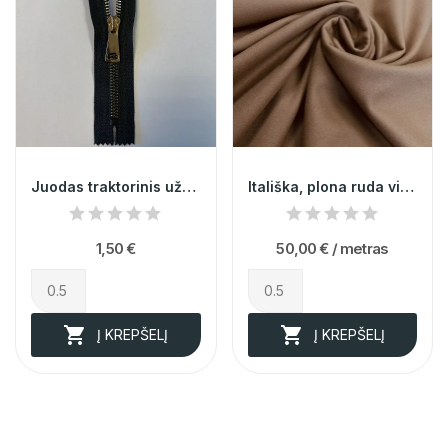
Juodas traktorinis užtrauktukas nr. 5, 16cm,...
Itališka, plona ruda vilna su kašmyru 013935
1,50 €
50,00 €
/ metras


Į KREPŠELĮ
Į KREPŠELĮ