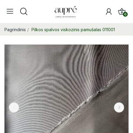
0
Pagrindinis
Pilkos spalvos viskozinis pamušalas 011001