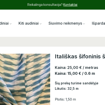
Reikalinga konsultacija?
Kontaktai
diniai
Kiti audiniai
Siuvimo reikmenys
Išpard
Itališkas šifoninis 
Kaina:
25,00 €
/ metras
Kaina: 15,00 € / 0.6 m
Šią prekę turime sandėlyje
Likutis: 32,5 m
Plotis: 1,50 m