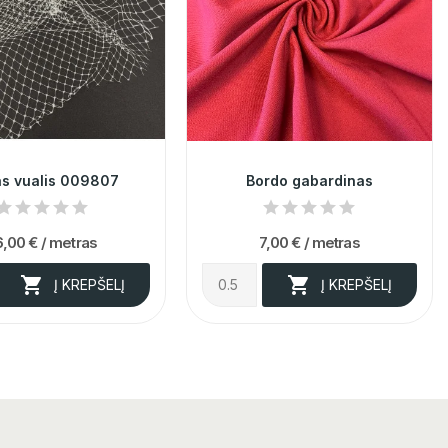
as vualis 009807
Bordo gabardinas
6,00 €
/ metras
7,00 €
/ metras


Į KREPŠELĮ
Į KREPŠELĮ