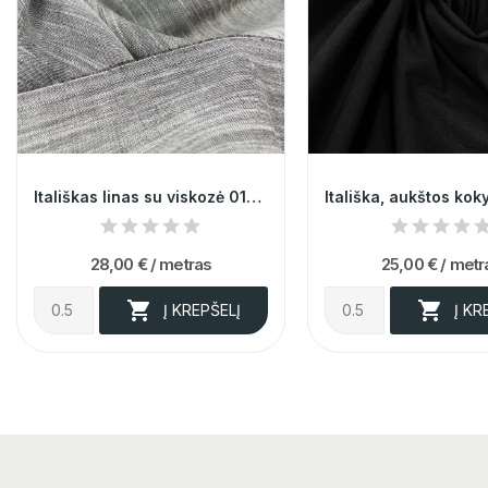
Itališkas linas su viskozė 014257
28,00 €
/ metras
25,00 €
/ metr


Į KREPŠELĮ
Į KR