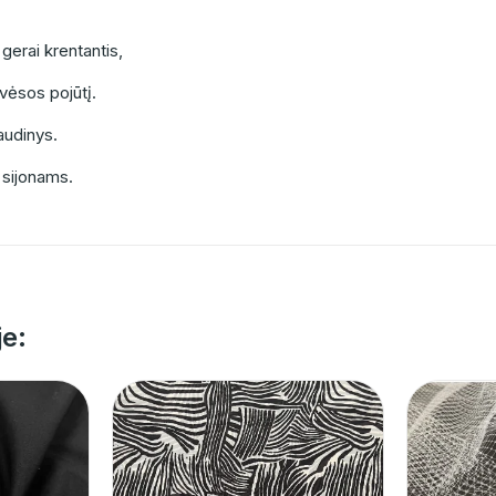
 gerai krentantis,
vėsos pojūtį.
 audinys.
 sijonams.
je: