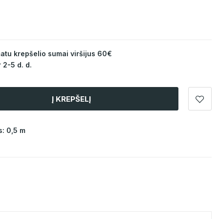
u krepšelio sumai viršijus 60€
 2-5 d. d.
Į KREPŠELĮ
: 0,5 m