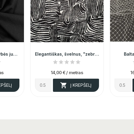
Itališka, aukštos kokybės juodos spalvos...
Elegantiškas, švelnus, "zebro" rašto šifonas
Balt
as
14,00 €
/ metras
1

EPŠELĮ
Į KREPŠELĮ