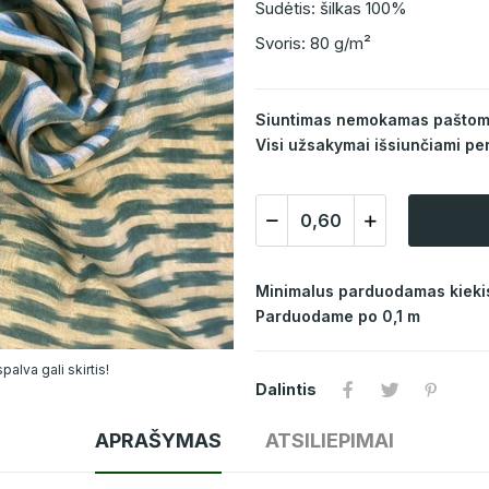
Sudėtis: šilkas 100%
Svoris: 80 g/m²
Siuntimas nemokamas paštomat
Visi užsakymai išsiunčiami per
Minimalus parduodamas kiekis
Parduodame po 0,1 m
alva gali skirtis!
Dalintis
APRAŠYMAS
ATSILIEPIMAI