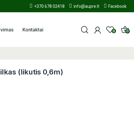
+370 678 02418
info@aupre.lt
Facebook
avimas
Kontaktai
0
0
šilkas (likutis 0,6m)