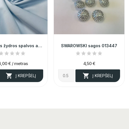
Elastingas žydros spalvos atlasas 011064
SWAROWSKI sagos 013447
6,00 €
/ metras
4,50 €


Į KREPŠELĮ
Į KREPŠELĮ