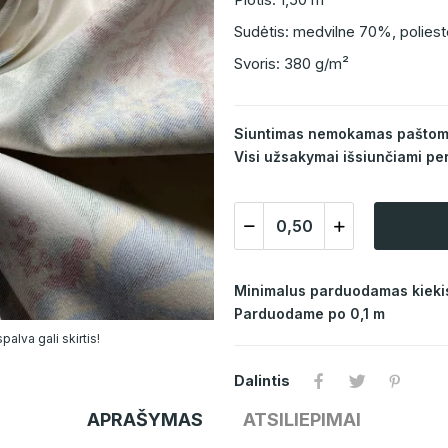
Sudėtis: medvilne 70%, polies
Svoris: 380 g/m²
Siuntimas nemokamas paštomat
Visi užsakymai išsiunčiami per
Minimalus parduodamas kiekis
Parduodame po 0,1 m
alva gali skirtis!
Dalintis
APRAŠYMAS
ATSILIEPIMAI