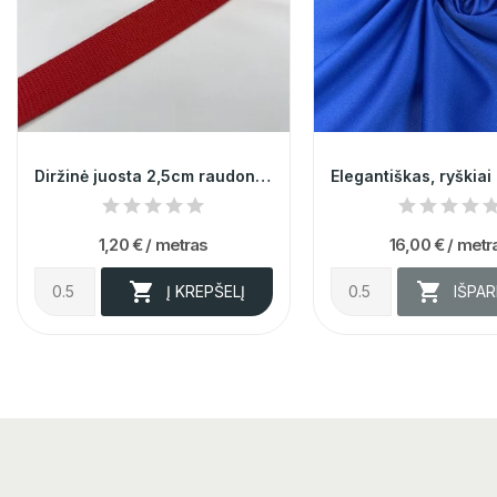
Diržinė juosta 2,5cm raudona 007550
1,20 €
/ metras
16,00 €
/ metr


Į KREPŠELĮ
IŠPA