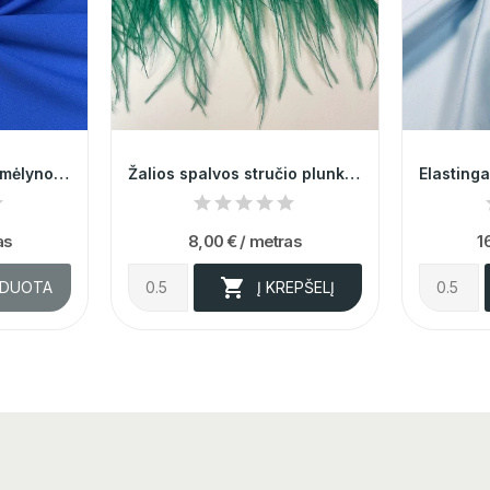
Elegantiškas, ryškiai mėlynos spalvos atlasas...
Žalios spalvos stručio plunksnų juosta 013731
as
8,00 €
/ metras
1

RDUOTA
Į KREPŠELĮ