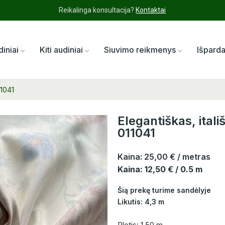
Reikalinga konsultacija?
Kontaktai
diniai
Kiti audiniai
Siuvimo reikmenys
Išpard
11041
Elegantiškas, itali
011041
Kaina:
25,00 €
/ metras
Kaina: 12,50 € / 0.5 m
Šią prekę turime sandėlyje
Likutis: 4,3 m
Plotis: 1,50 m