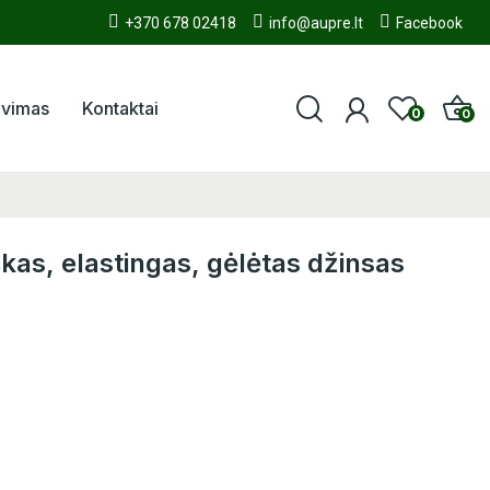
+370 678 02418
info@aupre.lt
Facebook
avimas
Kontaktai
0
0
škas, elastingas, gėlėtas džinsas