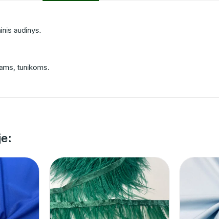
minis audinys.
mams, tunikoms.
je: