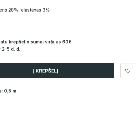
teris 28%, elastanas 3%
u krepšelio sumai viršijus 60€
 2-5 d. d.
Į KREPŠELĮ
: 0,5 m