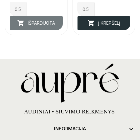


IŠPARDUOTA
Į KREPŠELĮ

INFORMACIJA