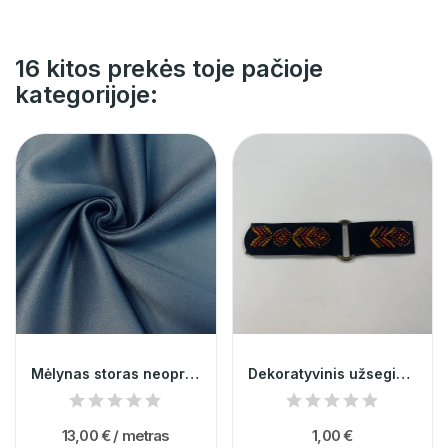
16 kitos prekės toje pačioje
kategorijoje:
Mėlynas storas neoprenas 003711
Dekoratyvinis užsegimas 003366
13,00 €
/ metras
1,00 €