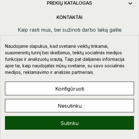

PREKIŲ KATALOGAS
KONTAKTAI
Kaip rasti mus, bei sužinoti darbo laiką galite
paspaudus
kontaktai.
Naudojame slapukus, kad svetainė veiktų tinkamai,
Taikos pr. 111-109, Klaipėda
suasmenintų turinį bei skelbimus, teiktų socialinės medijos
funkcijas ir analizuotų srautą. Taip pat dalijamės informacija
+370 678 02418
apie tai, kaip naudojatės mūsų svetaine, su savo socialinės
info@aupre.lt
medijos, reklamavimo ir analizės partneriais.
Facebook
Konfigūruoti
Nesutinku
AUPRE.LT © 2023 - 2026. VISOS TEISĖS SAUGOMOS.
Sveiki!
Sutinku
0
0