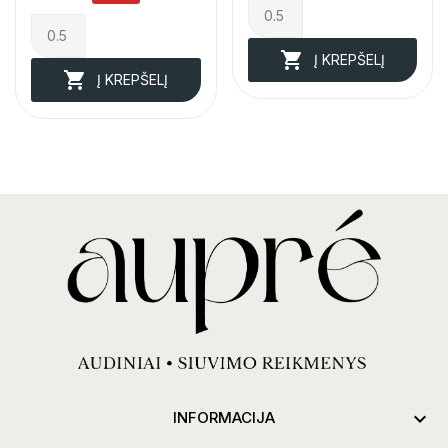

Į KREPŠELĮ

Į KREPŠELĮ

INFORMACIJA