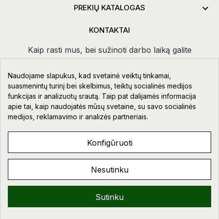

PREKIŲ KATALOGAS
KONTAKTAI
Kaip rasti mus, bei sužinoti darbo laiką galite
paspaudus
kontaktai.
Naudojame slapukus, kad svetainė veiktų tinkamai,
Taikos pr. 111-109, Klaipėda
suasmenintų turinį bei skelbimus, teiktų socialinės medijos
funkcijas ir analizuotų srautą. Taip pat dalijamės informacija
+370 678 02418
apie tai, kaip naudojatės mūsų svetaine, su savo socialinės
info@aupre.lt
medijos, reklamavimo ir analizės partneriais.
Facebook
Konfigūruoti
Nesutinku
AUPRE.LT © 2023 - 2026. VISOS TEISĖS SAUGOMOS.
Sveiki!
Sutinku
0
0