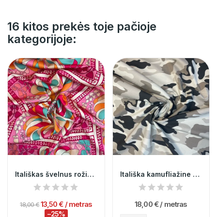
16 kitos prekės toje pačioje
kategorijoje:
Itališkas švelnus rožinis margas poliesteris
Itališka kamufliažine medvilnė su viskoze
13,50 €
/ metras
18,00 €
/ metras
18,00 €
−25%