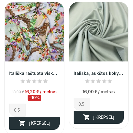
Itališka raštuota viskozė
Itališka, aukštos kokybes salotinė kostiumine...
16,20 €
/ metras
16,00 €
/ metras
18,00 €
−10%

Į KREPŠELĮ

Į KREPŠELĮ