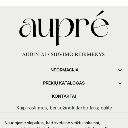

INFORMACIJA

PREKIŲ KATALOGAS
KONTAKTAI
Kaip rasti mus, bei sužinoti darbo laiką galite
paspaudus
kontaktai.
Naudojame slapukus, kad svetainė veiktų tinkamai,
Taikos pr. 111-109, Klaipėda