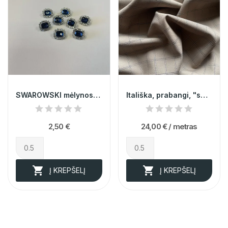
SWAROWSKI mėlynos sagos 013249
Itališka, prabangi, "smėlio" spalvos languota...
2,50 €
24,00 €
/ metras


Į KREPŠELĮ
Į KREPŠELĮ