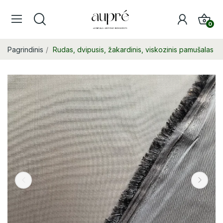
0
Pagrindinis
Rudas, dvipusis, žakardinis, viskozinis pamušalas