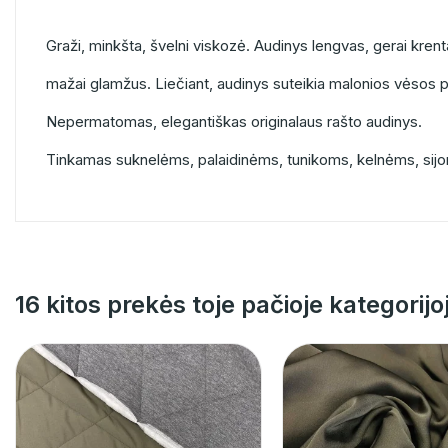
Graži, minkšta, švelni viskozė. Audinys lengvas, gerai krent
mažai glamžus. Liečiant, audinys suteikia malonios vėsos po
Nepermatomas, elegantiškas originalaus rašto audinys.
Tinkamas suknelėms, palaidinėms, tunikoms, kelnėms, sij
16 kitos prekės toje pačioje kategorijo