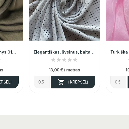
Atlasinis plonas audinys 014215
Elegantiškas, švelnus, baltas, smulkiais...
as
13,00 €
/ metras
1

EPŠELĮ
Į KREPŠELĮ