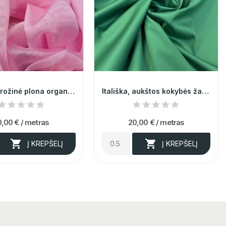
Turkiška rožinė plona organza 014118
Itališka, aukštos kokybės žalia medvilnė su...
0,00 €
/ metras
20,00 €
/ metras


Į KREPŠELĮ
Į KREPŠELĮ