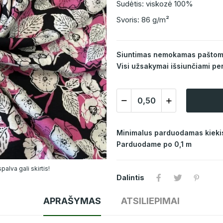
Sudėtis: viskozė 100%
Svoris: 86 g/m²
Siuntimas nemokamas paštomat
Visi užsakymai išsiunčiami per
Minimalus parduodamas kiekis
Parduodame po 0,1 m
alva gali skirtis!
Dalintis
APRAŠYMAS
ATSILIEPIMAI