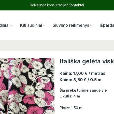
Reikalinga konsultacija?
Kontaktai
diniai
Kiti audiniai
Siuvimo reikmenys
Išpard
Itališka gelėta vi
Kaina:
17,00 €
/ metras
Kaina: 8,50 € / 0.5 m
Šią prekę turime sandėlyje
Likutis: 4 m
Plotis: 1,50 m