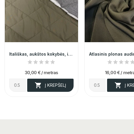
Itališkas, aukštos kokybės, impregnuotas chaki...
30,00 €
/ metras
16,00 €
/ metr


Į KREPŠELĮ
Į KR