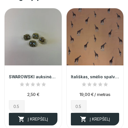
SWAROWSKI auksinės sagos 013249
Itališkas, smėlio spalvos poliesteris su...
2,50 €
19,00 €
/ metras


Į KREPŠELĮ
Į KREPŠELĮ