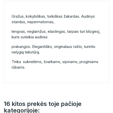
Gražus, kokybiškas, turkiškas žakardas. Audinys
standus, nepermatomas,
lengvas, neglamžus, elastingas, tarpais turi blizgesį,
kuris suteikia audiniui
prabangos. Elegantiško, originalaus rašto, turintis
nelygią tekstūrą.
Tinka suknelėms, švarkams, sijonams, proginiams
rūbams.
16 kitos prekės toje pačioje
kategorijoje: