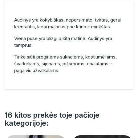
Audinys yra kokybiškas, nepersimato, tvirtas, gerai
krentantis, labai malonus prie kūno ir minkštas.
Viena puse yra blizgi o kitą matinė. Audinys yra
tamprus.
Tinka siūti proginėms suknelėms, kostiumėliams,
švarkeliams, sijonams, pižamoms, chalatams ir
pagalviu užvalkalams.
16 kitos prekės toje pačioje
kategorijoje: