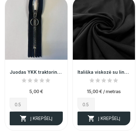
Juodas YKK traktorinis užtrauktukas nr. 5,...
Itališka viskozė su linu ir medvilnė juodos...
5,00 €
15,00 €
/ metras


Į KREPŠELĮ
Į KREPŠELĮ