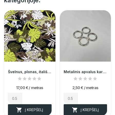
kategorijoje:
Švelnus, plonas, itališkas viskozinis...
Metalinis apvalus karabinas 2,5cm 013684
17,00 €
/ metras
2,50 €
/ metras


Į KREPŠELĮ
Į KREPŠELĮ