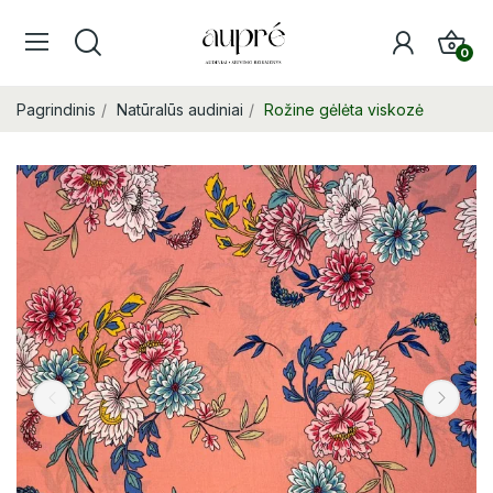
0
Pagrindinis
Natūralūs audiniai
Rožine gėlėta viskozė