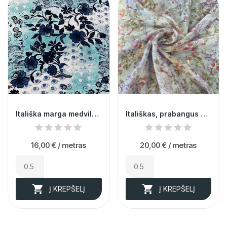
Itališka marga medvilnė su viskozė 014064
Itališkas, prabangus gėlėtas šifoninis šilkas...
16,00 €
/ metras
20,00 €
/ metras


Į KREPŠELĮ
Į KREPŠELĮ