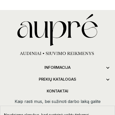

INFORMACIJA

PREKIŲ KATALOGAS
KONTAKTAI
Kaip rasti mus, bei sužinoti darbo laiką galite
paspaudus
kontaktai.
Naudojame slapukus, kad svetainė veiktų tinkamai,