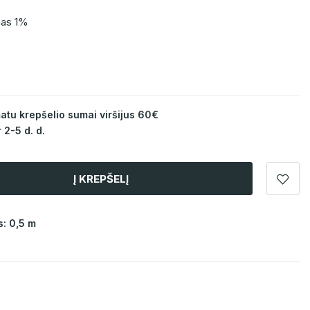
nas 1%
u krepšelio sumai viršijus 60€
 2-5 d. d.
Į KREPŠELĮ
: 0,5 m