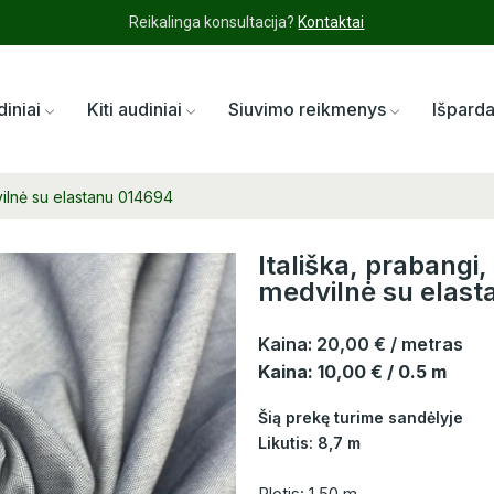
Reikalinga konsultacija?
Kontaktai
diniai
Kiti audiniai
Siuvimo reikmenys
Išpard
vilnė su elastanu 014694
Itališka, prabangi
medvilnė su elas
Kaina:
20,00 €
/ metras
Kaina: 10,00 € / 0.5 m
Šią prekę turime sandėlyje
Likutis: 8,7 m
Plotis: 1,50 m