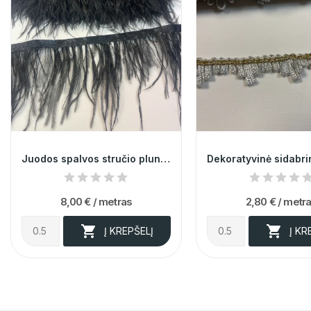
Juodos spalvos stručio plunksnų juosta 013731
8,00 €
/ metras
2,80 €
/ metr


Į KREPŠELĮ
Į KR