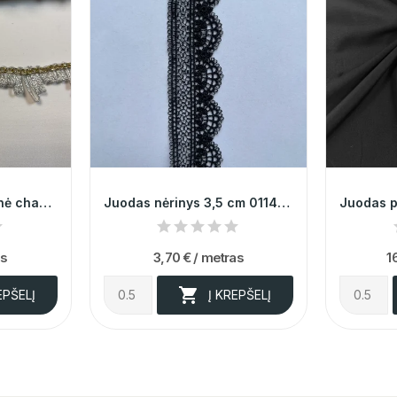
Dekoratyvinė sidabrinė chanel juostelė su...
Juodas nėrinys 3,5 cm 011408
as
3,70 €
/ metras
1

EPŠELĮ
Į KREPŠELĮ