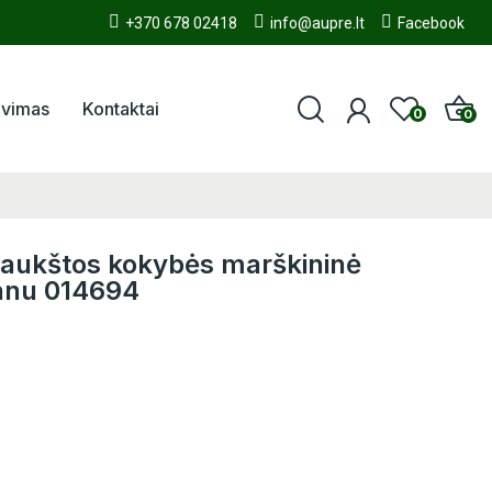
+370 678 02418
info@aupre.lt
Facebook
avimas
Kontaktai
0
0
, aukštos kokybės marškininė
tanu 014694