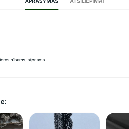
APRAŠYMAS
ATSILIEPIMAI
kiems rūbams, sijonams.
je: