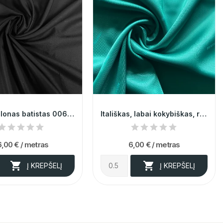
Juodas plonas batistas 006309
Itališkas, labai kokybiškas, ryškiai žalios...
6,00 €
/ metras
6,00 €
/ metras


Į KREPŠELĮ
Į KREPŠELĮ