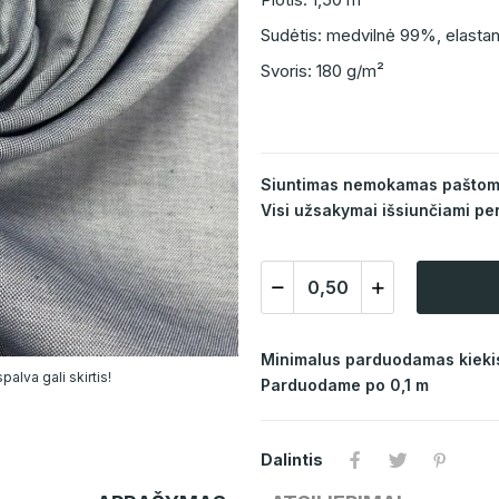
Sudėtis: medvilnė 99%, elasta
Svoris: 180 g/m²
Siuntimas nemokamas paštomat
Visi užsakymai išsiunčiami per
Minimalus parduodamas kiekis
alva gali skirtis!
Parduodame po 0,1 m
Dalintis