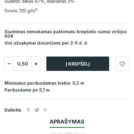
Sudėtis: šilkas 97%, elastanas 3%
Svoris: 120 g/m²
Siuntimas nemokamas paštomatu krepšelio sumai viršijus
60€
Visi užsakymai išsiunčiami per 2-5 d. d.
Į KREPŠELĮ
Minimalus parduodamas kiekis: 0,5 m
Parduodame po 0,1 m
Dalintis
APRAŠYMAS