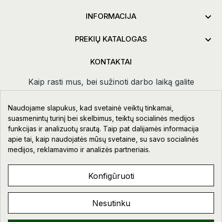

INFORMACIJA

PREKIŲ KATALOGAS
KONTAKTAI
Kaip rasti mus, bei sužinoti darbo laiką galite
paspaudus
kontaktai.
Naudojame slapukus, kad svetainė veiktų tinkamai,
Taikos pr. 111-109, Klaipėda
suasmenintų turinį bei skelbimus, teiktų socialinės medijos
funkcijas ir analizuotų srautą. Taip pat dalijamės informacija
+370 678 02418
apie tai, kaip naudojatės mūsų svetaine, su savo socialinės
info@aupre.lt
medijos, reklamavimo ir analizės partneriais.
Facebook
Konfigūruoti
Nesutinku
AUPRE.LT © 2023 - 2026. VISOS TEISĖS SAUGOMOS.