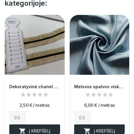
kategorijoje:
Dekoratyvinė chanel kutų juostelė...
Melsvos spalvos viskozinis pamušalas
2,50 €
/ metras
6,00 €
/ metras


Į KREPŠELĮ
Į KREPŠELĮ