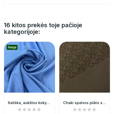
16 kitos prekės toje pačioje
kategorijoje:
Nauja
Itališka, aukštos kokybes žydra kostiumine...
Chaki spalvos pūkis su raidėmis 013047