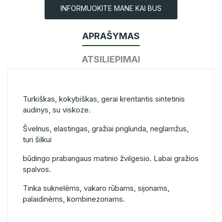
INFORMUOKITE MANE KAI BUS
APRAŠYMAS
ATSILIEPIMAI
Turkiškas, kokybiškas, gerai krentantis sintetinis
audinys, su viskoze.
Švelnus, elastingas, gražiai priglunda, neglamžus,
turi šilkui
būdingo prabangaus matinio žvilgesio. Labai gražios
spalvos.
Tinka suknelėms, vakaro rūbams, sijonams,
palaidinėms, kombinezonams.