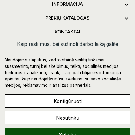

INFORMACIJA

PREKIŲ KATALOGAS
KONTAKTAI
Kaip rasti mus, bei sužinoti darbo laiką galite
paspaudus
kontaktai.
Naudojame slapukus, kad svetainė veiktų tinkamai,
Taikos pr. 111-109, Klaipėda
suasmenintų turinį bei skelbimus, teiktų socialinės medijos
funkcijas ir analizuotų srautą. Taip pat dalijamės informacija
+370 678 02418
apie tai, kaip naudojatės mūsų svetaine, su savo socialinės
info@aupre.lt
medijos, reklamavimo ir analizės partneriais.
Facebook
Konfigūruoti
Nesutinku
AUPRE.LT © 2023 - 2026. VISOS TEISĖS SAUGOMOS.
Sveiki!
Sutinku