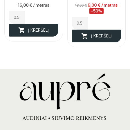
16,00 €
/ metras
9,00 €
/ metras
18,00 €
−50%

Į KREPŠELĮ

Į KREPŠELĮ