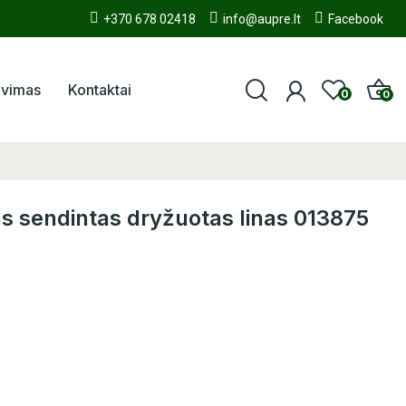
+370 678 02418
info@aupre.lt
Facebook
avimas
Kontaktai
0
0
as sendintas dryžuotas linas 013875