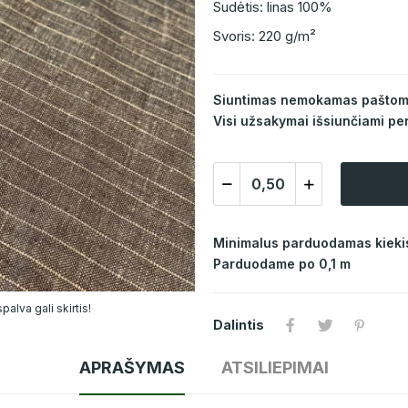
Sudėtis: linas 100%
Svoris: 220 g/m²
Siuntimas nemokamas paštomat
Visi užsakymai išsiunčiami per
Minimalus parduodamas kiekis
Parduodame po 0,1 m
alva gali skirtis!
Dalintis
APRAŠYMAS
ATSILIEPIMAI