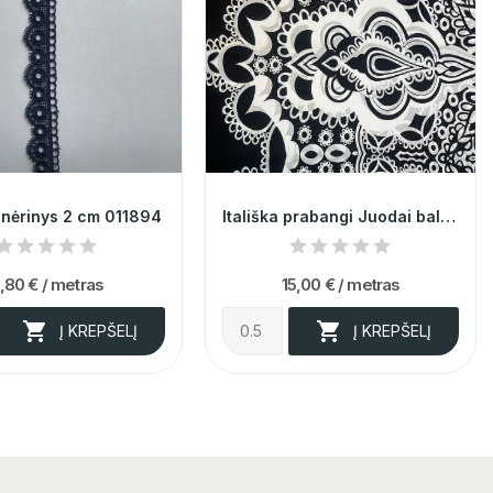
 nėrinys 2 cm 011894
Itališka prabangi Juodai balta medvilnė
,80 €
/ metras
15,00 €
/ metras


Į KREPŠELĮ
Į KREPŠELĮ