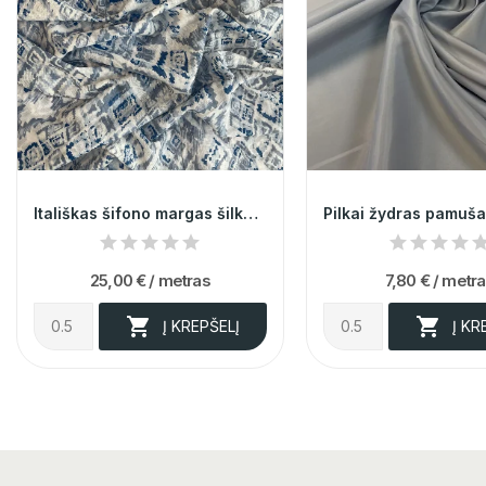
Itališkas šifono margas šilkas 012366
25,00 €
/ metras
7,80 €
/ metr


Į KREPŠELĮ
Į KR