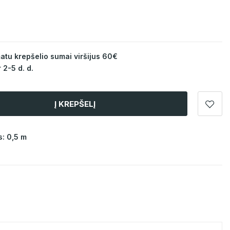
u krepšelio sumai viršijus 60€
 2-5 d. d.
Į KREPŠELĮ
: 0,5 m