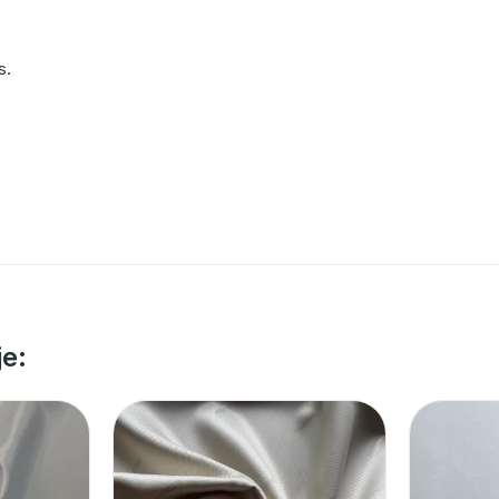
s.
je: