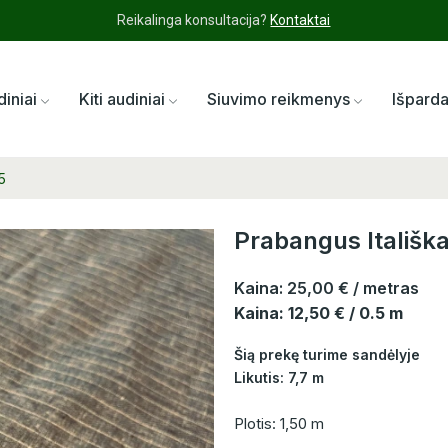
Reikalinga konsultacija?
Kontaktai
diniai
Kiti audiniai
Siuvimo reikmenys
Išpard
5
Prabangus Itališk
Kaina:
25,00 €
/ metras
Kaina: 12,50 € / 0.5 m
Šią prekę turime sandėlyje
Likutis: 7,7 m
Plotis: 1,50 m