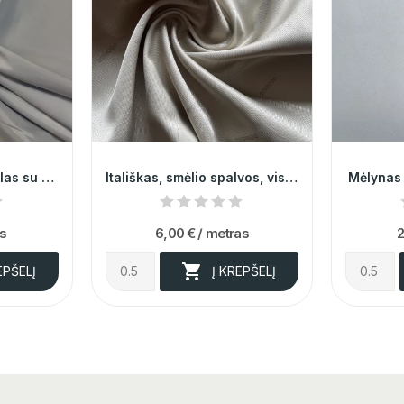
Pilkai žydras pamušalas su elastanu 009547
Itališkas, smėlio spalvos, viskozinis pamušalas...
Mėlynas
as
6,00 €
/ metras
2

EPŠELĮ
Į KREPŠELĮ