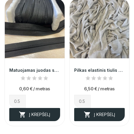
Matuojamas juodas spiralinis užtrauktukas 5nr....
Pilkas elastinis tiulis 006587
0,60 €
/ metras
6,50 €
/ metras


Į KREPŠELĮ
Į KREPŠELĮ