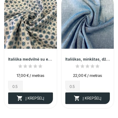
Itališka medvilnė su elastanu 014045
Itališkas, minkštas, džinso imitacijos linas su...
17,00 €
/ metras
22,00 €
/ metras


Į KREPŠELĮ
Į KREPŠELĮ