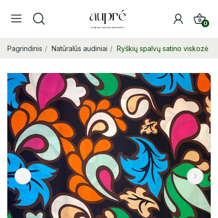
0
Pagrindinis
Natūralūs audiniai
Ryškių spalvų satino viskozė