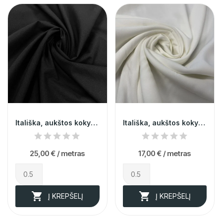
Itališka, aukštos kokybės juodos spalvos...
Itališka, aukštos kokybės grublėta pieno...
25,00 €
/ metras
17,00 €
/ metras


Į KREPŠELĮ
Į KREPŠELĮ