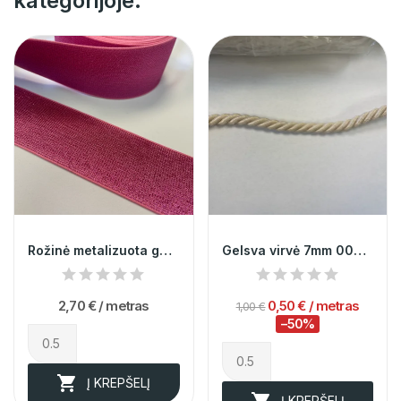
kategorijoje:
Rožinė metalizuota guma 5cm 012235
Gelsva virvė 7mm 000090
2,70 €
/ metras
0,50 €
/ metras
1,00 €
−50%

Į KREPŠELĮ

Į KREPŠELĮ