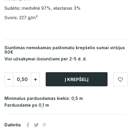
Sudėtis: medvilnė 97%, elastanas 3%
Svoris: 227 g/m²
Siuntimas nemokamas paštomatu krepšelio sumai viršijus
60€
Visi užsakymai išsiunčiami per 2-5 d. d.
Į KREPŠELĮ
Minimalus parduodamas kiekis: 0,5 m
Parduodame po 0,1 m
Dalintis