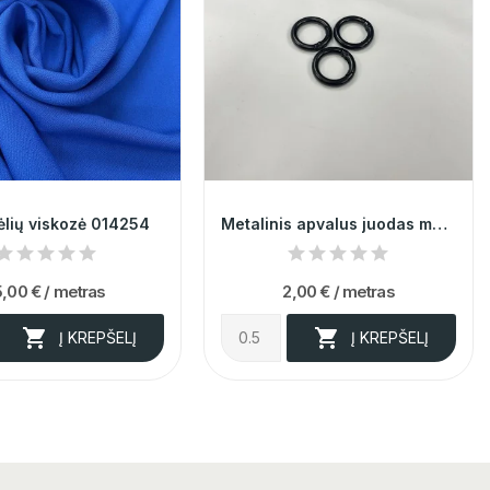
ėlių viskozė 014254
Metalinis apvalus juodas matinis karabinas...
5,00 €
/ metras
2,00 €
/ metras


Į KREPŠELĮ
Į KREPŠELĮ