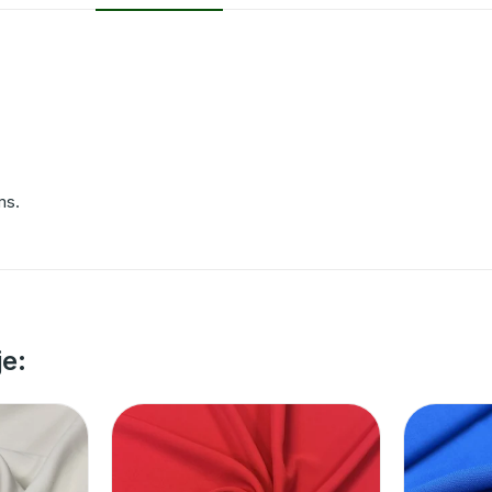
ms.
je: