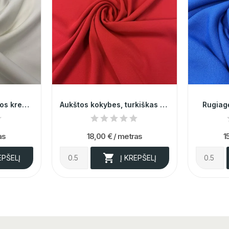
Itališkas, pieno spalvos krepas su elastanu 014233
Aukštos kokybes, turkiškas "Marchiano" ryškiai...
Rugiag
as
18,00 €
/ metras
1

EPŠELĮ
Į KREPŠELĮ