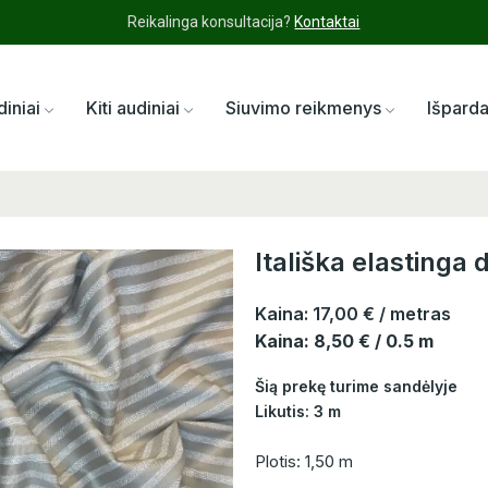
Reikalinga konsultacija?
Kontaktai
diniai
Kiti audiniai
Siuvimo reikmenys
Išpard
Itališka elastinga
Kaina:
17,00 €
/ metras
Kaina: 8,50 € / 0.5 m
Šią prekę turime sandėlyje
Likutis: 3 m
Plotis: 1,50 m