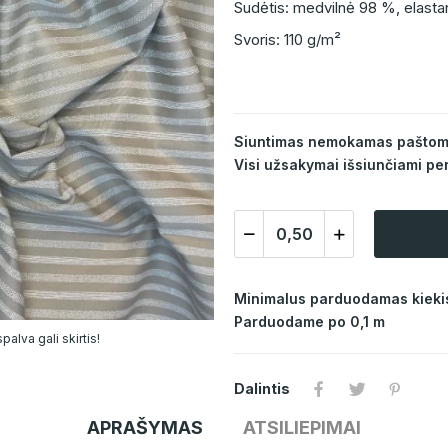
Sudėtis: medvilnė 98 %, elast
Svoris: 110 g/m²
Siuntimas nemokamas paštomat
Visi užsakymai išsiunčiami per
Minimalus parduodamas kiekis
Parduodame po 0,1 m
alva gali skirtis!
Dalintis
APRAŠYMAS
ATSILIEPIMAI