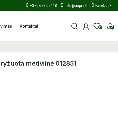
+370 678 02418
info@aupre.lt
Facebook
avimas
Kontaktai
0
0
 dryžuota medvilnė 012851