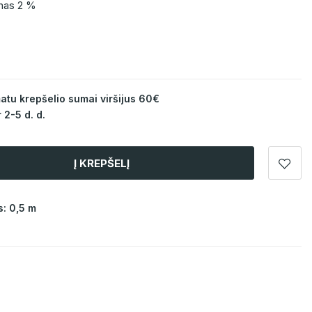
anas 2 %
u krepšelio sumai viršijus 60€
 2-5 d. d.
Į KREPŠELĮ
: 0,5 m