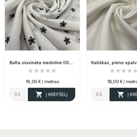
Balta siuvinėta medvilnė 009580
16,00 €
/ metras
18,00 €
/ metr


Į KREPŠELĮ
Į KR