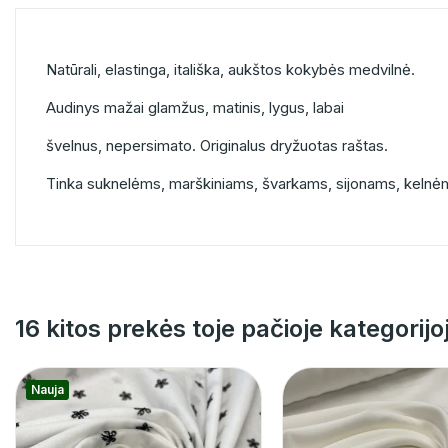
Natūrali, elastinga, itališka, aukštos kokybės medvilnė.
Audinys mažai glamžus, matinis, lygus, labai
švelnus, nepersimato. Originalus dryžuotas raštas.
Tinka suknelėms, marškiniams, švarkams, sijonams, kelnė
16 kitos prekės toje pačioje kategorijo
Nauja