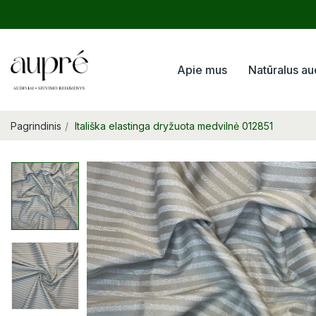
Apie mus
Natūralus au
Pagrindinis
Itališka elastinga dryžuota medvilnė 012851