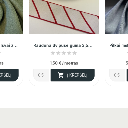
Prabangi, itališka, melsvai žalsvos spalvos...
Raudona dvipuse guma 3,5cm 004570
as
1,50 €
/ metras
5

EPŠELĮ
Į KREPŠELĮ