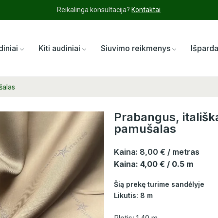
Reikalinga konsultacija?
Kontaktai
diniai
Kiti audiniai
Siuvimo reikmenys
Išpard
šalas
Prabangus, itališk
pamušalas
Kaina:
8,00 €
/ metras
Kaina: 4,00 € / 0.5 m
Šią prekę turime sandėlyje
Likutis: 8 m
Plotis: 1,40 m