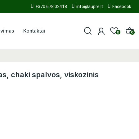
+370 678 02418
info@aupre.lt
Facebook
avimas
Kontaktai
0
0
as, chaki spalvos, viskozinis