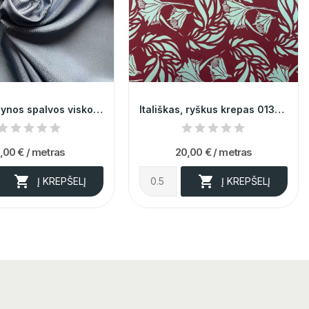
Pilkai mėlynos spalvos viskozinis pamušalas
Itališkas, ryškus krepas 013001
,00 €
/ metras
20,00 €
/ metras


Į KREPŠELĮ
Į KREPŠELĮ