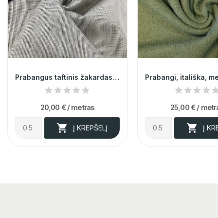
Prabangus taftinis žakardas 014209
20,00 €
/ metras
25,00 €
/ metr


Į KREPŠELĮ
Į KR