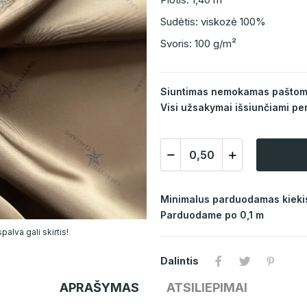
Sudėtis: viskozė 100%
Svoris: 100 g/m²
Siuntimas nemokamas paštomat
Visi užsakymai išsiunčiami per
Minimalus parduodamas kiekis
Parduodame po 0,1 m
alva gali skirtis!
Dalintis
APRAŠYMAS
ATSILIEPIMAI