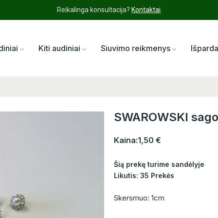
Reikalinga konsultacija?
Kontaktai
diniai
Kiti audiniai
Siuvimo reikmenys
Išpard
SWAROWSKI sagos 
Kaina:
1,50 €
Šią prekę turime sandėlyje
Likutis: 35 Prekės
Skersmuo: 1cm