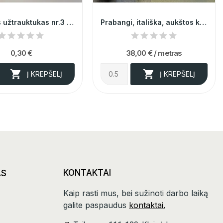
Spiralinis užtrauktukas nr.3 @10
Prabangi, itališka, aukštos kokybės, žalios...
0,30 €
38,00 €
/ metras


Į KREPŠELĮ
Į KREPŠELĮ
AS
KONTAKTAI
Kaip rasti mus, bei sužinoti darbo laiką
galite paspaudus
kontaktai.