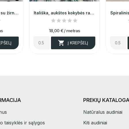
Itališka balta viskozė su žirniukais 014690
Itališka, aukštos kokybės raštuota viskozė 014672
as
18,00 €
/ metras

EPŠELĮ
Į KREPŠELĮ
RMACIJA
PREKIŲ KATALOG
mus
Natūralus audiniai
o taisyklės ir sąlygos
Kiti audiniai