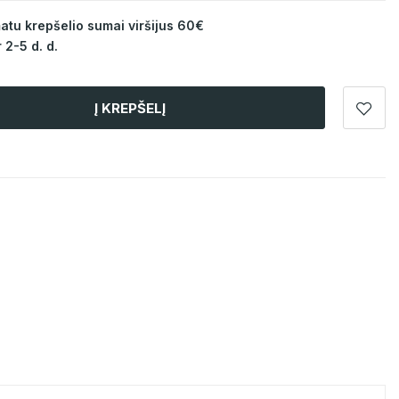
u krepšelio sumai viršijus 60€
 2-5 d. d.
Į KREPŠELĮ