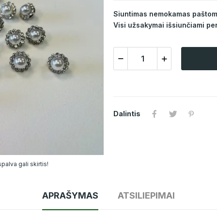
Siuntimas nemokamas paštomat
Visi užsakymai išsiunčiami per
Dalintis
alva gali skirtis!
APRAŠYMAS
ATSILIEPIMAI