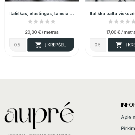
Itališkas, elastingas, tamsiai mėlynos spalvos,...
20,00 €
/ metras
17,00 €
/ metr


Į KREPŠELĮ
Į KR
INFO
Apie 
Pirkim