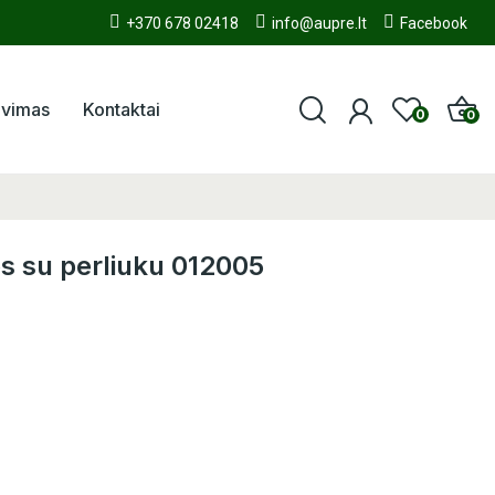
+370 678 02418
info@aupre.lt
Facebook
avimas
Kontaktai
0
0
su perliuku 012005