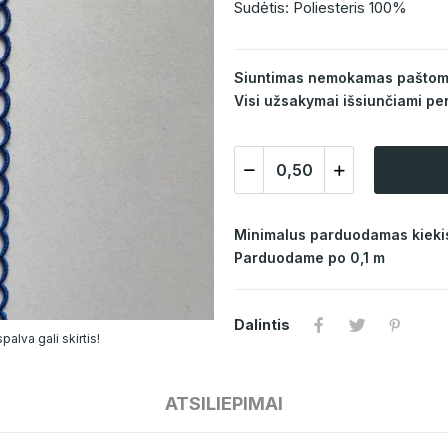
Sudėtis: Poliesteris 100%
Siuntimas nemokamas paštomat
Visi užsakymai išsiunčiami per
Minimalus parduodamas kiekis
Parduodame po 0,1 m
Dalintis
alva gali skirtis!
ATSILIEPIMAI