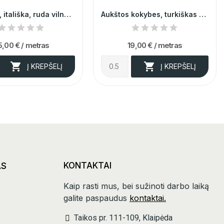
Prabangi, itališka, ruda vilna 013934
Aukštos kokybes, turkiškas "Marchiano" juodas...
5,00 €
/ metras
19,00 €
/ metras


Į KREPŠELĮ
Į KREPŠELĮ
AS
KONTAKTAI
Kaip rasti mus, bei sužinoti darbo laiką
galite paspaudus
kontaktai.
Taikos pr. 111-109, Klaipėda