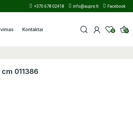
+370 678 02418
info@aupre.lt
Facebook
avimas
Kontaktai
0
0
4 cm 011386