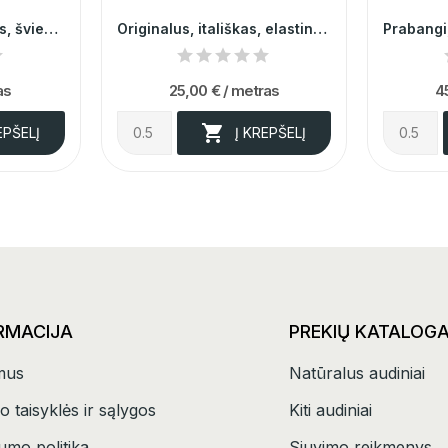
Elegantiškas, itališkas, šviesiai rusvos...
Originalus, itališkas, elastingas gėlėtas džinsas
as
25,00 €
/ metras
4

EPŠELĮ
Į KREPŠELĮ
RMACIJA
PREKIŲ KATALOG
mus
Natūralus audiniai
o taisyklės ir sąlygos
Kiti audiniai
umo politika
Siuvimo reikmenys