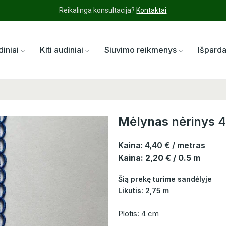
Reikalinga konsultacija?
Kontaktai
diniai
Kiti audiniai
Siuvimo reikmenys
Išpard
Mėlynas nėrinys 
Kaina:
4,40 €
/ metras
Kaina: 2,20 € / 0.5 m
Šią prekę turime sandėlyje
Likutis: 2,75 m
Plotis: 4 cm