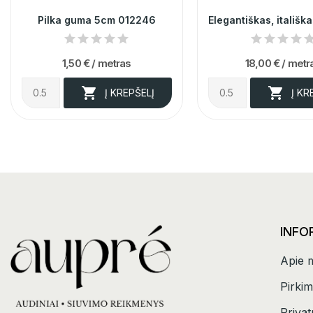
Pilka guma 5cm 012246
1,50 €
/ metras
18,00 €
/ metr


Į KREPŠELĮ
Į KR
INFO
Apie 
Pirkim
Privat