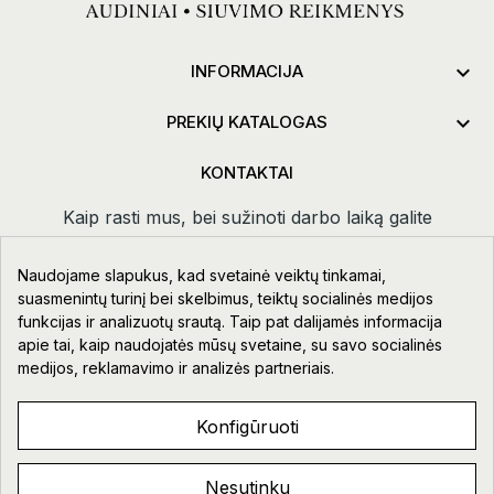

INFORMACIJA

PREKIŲ KATALOGAS
KONTAKTAI
Kaip rasti mus, bei sužinoti darbo laiką galite
paspaudus
kontaktai.
Naudojame slapukus, kad svetainė veiktų tinkamai,
Taikos pr. 111-109, Klaipėda
suasmenintų turinį bei skelbimus, teiktų socialinės medijos
funkcijas ir analizuotų srautą. Taip pat dalijamės informacija
+370 678 02418
apie tai, kaip naudojatės mūsų svetaine, su savo socialinės
info@aupre.lt
medijos, reklamavimo ir analizės partneriais.
Facebook
Konfigūruoti
Nesutinku