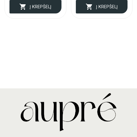


Į KREPŠELĮ
Į KREPŠELĮ