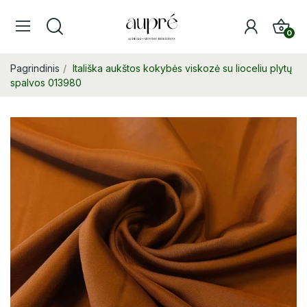
0
Pagrindinis
Itališka aukštos kokybės viskozė su lioceliu plytų
spalvos 013980