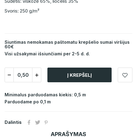
Sudėtis: viskozė 65%, liocelis 35%
Svoris: 250 g/m²
Siuntimas nemokamas paštomatu krepšelio sumai viršijus
60€
Visi užsakymai išsiunčiami per 2-5 d. d.
Į KREPŠELĮ
Minimalus parduodamas kiekis: 0,5 m
Parduodame po 0,1 m
Dalintis
APRAŠYMAS