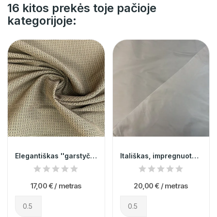
16 kitos prekės toje pačioje
kategorijoje:
Elegantiškas ''garstyčių'' spalvos žakardas
Itališkas, impregnuotas dvipusis lietpaltinis...
17,00 €
/ metras
20,00 €
/ metras